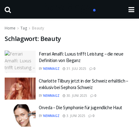
Home
Tag
Beauty
Schlagwort:
Beauty
Ferrari Amalfi: Luxus trifft Leistung – die neue
Definition von Eleganz
BY
NEWMAGZ
31. JULI 2025
0
Charlotte Tilbury jetzt in der Schweiz erhältlich –
exklusiv bei Sephora Schweiz
BY
NEWMAGZ
30. JUNI 2025
0
Orveda – Die Symphonie für jugendliche Haut
BY
NEWMAGZ
3. JUNI 2025
0