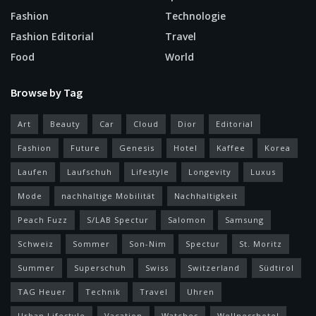
Fashion
Technologie
Fashion Editorial
Travel
Food
World
Browse by Tag
Art
Beauty
Car
Cloud
Dior
Editorial
Fashion
Future
Genesis
Hotel
Kaffee
Korea
Laufen
Laufschuh
Lifestyle
Longevity
Luxus
Mode
nachhaltige Mobilität
Nachhaltigkeit
Peach Fuzz
S/LAB Spectur
Salomon
Samsung
Schweiz
Sommer
Son-Nim
Spectur
St. Moritz
Summer
Superschuh
Swiss
Switzerland
Südtirol
TAG Heuer
Technik
Travel
Uhren
Urban Lifestyle
Vacation
Watches
Wellnesshotel