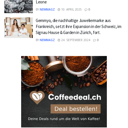
Leone
BY
NEWMAGZ
10. APRIL 2025
0
Gemmyo, die nachhaltige Juweliermarke aus
Frankreich, setzt ihre Expansion in der Schweiz, im
Signau House & Garden in Zürich, fort.
BY
NEWMAGZ
24. SEPTEMBER 2024
0