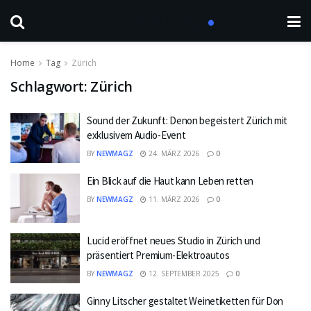
Home
Tag
Zürich
Schlagwort:
Zürich
Sound der Zukunft: Denon begeistert Zürich mit
exklusivem Audio-Event
BY
NEWMAGZ
24. MÄRZ 2026
0
Ein Blick auf die Haut kann Leben retten
BY
NEWMAGZ
11. MÄRZ 2026
0
Lucid eröffnet neues Studio in Zürich und
präsentiert Premium-Elektroautos
BY
NEWMAGZ
12. SEPTEMBER 2025
0
Ginny Litscher gestaltet Weinetiketten für Don