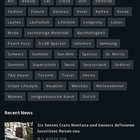
Art
Beauty
Car
Cloud
Dior
Editorial
Fashion
Future
Genesis
Hotel
Kaffee
Korea
Laufen
Laufschuh
Lifestyle
Longevity
Luxus
Mode
nachhaltige Mobilität
Nachhaltigkeit
Peach Fuzz
S/LAB Spectur
Salomon
Samsung
Schweiz
Sommer
Son-Nim
Spectur
St. Moritz
Summer
Superschuh
Swiss
Switzerland
Südtirol
TAG Heuer
Technik
Travel
Uhren
Urban Lifestyle
Vacation
Watches
Wellnesshotel
Women
zeitgenössische Kunst
Zürich
Recent News
Six Senses Crans Montana und Genesis definieren
luxuriöses Reisen neu
5. AUGUST 2026