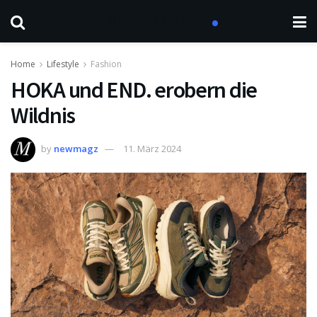
Home
Lifestyle
Fashion
HOKA und END. erobern die
Wildnis
by
newmagz
11. März 2024