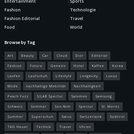
Entertainment
Sports
Fashion
Technologie
Fashion Editorial
Travel
Food
World
Browse by Tag
Art
Beauty
Car
Cloud
Dior
Editorial
Fashion
Future
Genesis
Hotel
Kaffee
Korea
Laufen
Laufschuh
Lifestyle
Longevity
Luxus
Mode
nachhaltige Mobilität
Nachhaltigkeit
Peach Fuzz
S/LAB Spectur
Salomon
Samsung
Schweiz
Sommer
Son-Nim
Spectur
St. Moritz
Summer
Superschuh
Swiss
Switzerland
Südtirol
TAG Heuer
Technik
Travel
Uhren