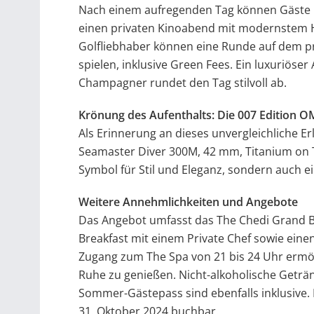
Nach einem aufregenden Tag können Gäste i
einen privaten Kinoabend mit modernstem
Golfliebhaber können eine Runde auf dem p
spielen, inklusive Green Fees. Ein luxuriöser
Champagner rundet den Tag stilvoll ab.
Krönung des Aufenthalts: Die 007 Edition
Als Erinnerung an dieses unvergleichliche E
Seamaster Diver 300M, 42 mm, Titanium on Ti
Symbol für Stil und Eleganz, sondern auch 
Weitere Annehmlichkeiten und Angebote
Das Angebot umfasst das The Chedi Grand Br
Breakfast mit einem Private Chef sowie einen
Zugang zum The Spa von 21 bis 24 Uhr ermög
Ruhe zu genießen. Nicht-alkoholische Geträn
Sommer-Gästepass sind ebenfalls inklusive. 
31. Oktober 2024 buchbar.