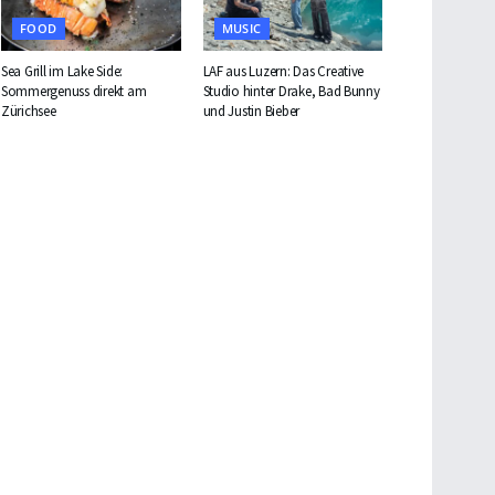
FOOD
MUSIC
Sea Grill im Lake Side:
LAF aus Luzern: Das Creative
Sommergenuss direkt am
Studio hinter Drake, Bad Bunny
Zürichsee
und Justin Bieber