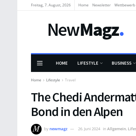
Freitag, 7. August, 2026
Home
Newsletter
Wettbewerb
HOME
LIFESTYLE
BUSINESS
Home
Lifestyle
Travel
The Chedi Andermatt
Bond in den Alpen
by
newmagz
26. Juni 2024
in
Allgemein
,
Life