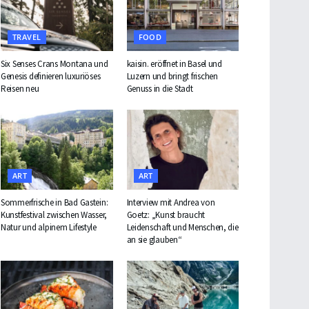
TRAVEL
FOOD
Six Senses Crans Montana und
kaisin. eröffnet in Basel und
Genesis definieren luxuriöses
Luzern und bringt frischen
Reisen neu
Genuss in die Stadt
ART
ART
Sommerfrische in Bad Gastein:
Interview mit Andrea von
Kunstfestival zwischen Wasser,
Goetz: „Kunst braucht
Natur und alpinem Lifestyle
Leidenschaft und Menschen, die
an sie glauben“