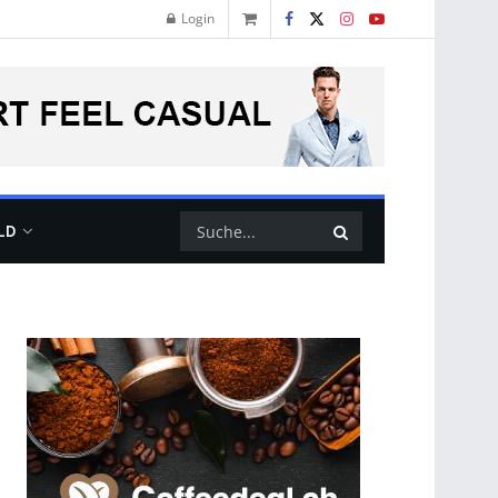
Login
LD