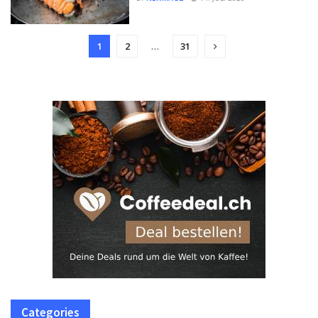
1
2
…
31
Categories