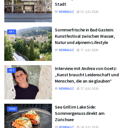
Stadt
BY
NEWMAGZ
23. JULI 2026
Sommerfrische in Bad Gastein:
ART
Kunstfestival zwischen Wasser,
Natur und alpinem Lifestyle
BY
NEWMAGZ
17. JULI 2026
Interview mit Andrea von Goetz:
ART
„Kunst braucht Leidenschaft und
Menschen, die an sie glauben“
BY
NEWMAGZ
17. JULI 2026
Sea Grill im Lake Side:
FOOD
Sommergenuss direkt am
Zürichsee
BY
NEWMAGZ
14. JULI 2026