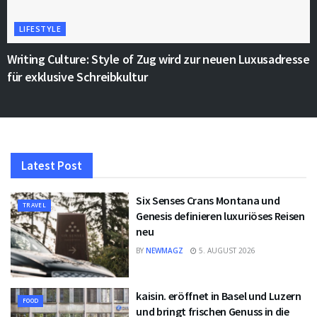
LIFESTYLE
Writing Culture: Style of Zug wird zur neuen Luxusadresse
für exklusive Schreibkultur
Latest Post
Six Senses Crans Montana und
TRAVEL
Genesis definieren luxuriöses Reisen
neu
BY
NEWMAGZ
5. AUGUST 2026
kaisin. eröffnet in Basel und Luzern
FOOD
und bringt frischen Genuss in die