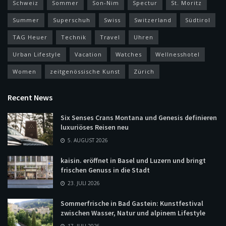
Schweiz
Sommer
Son-Nim
Spectur
St. Moritz
Summer
Superschuh
Swiss
Switzerland
Südtirol
TAG Heuer
Technik
Travel
Uhren
Urban Lifestyle
Vacation
Watches
Wellnesshotel
Women
zeitgenössische Kunst
Zürich
Recent News
Six Senses Crans Montana und Genesis definieren
luxuriöses Reisen neu
5. AUGUST 2026
kaisin. eröffnet in Basel und Luzern und bringt
frischen Genuss in die Stadt
23. JULI 2026
Sommerfrische in Bad Gastein: Kunstfestival
zwischen Wasser, Natur und alpinem Lifestyle