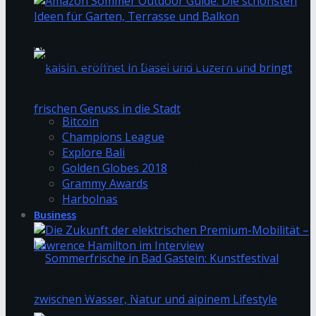
definieren luxuriöses Reisen neu
Amazon Sommer Outdoor Guide: Die schönsten
Ideen für Garten, Terrasse und Balkon
Trending Tags
Bitcoin
Champions League
Explore Bali
kaisin. eröffnet in Basel und Luzern und bringt
Golden Globes 2018
Grammy Awards
Harbolnas
frischen Genuss in die Stadt
Business
Die Zukunft der elektrischen Premium-Mobilität
– Lawrence Hamilton im Interview