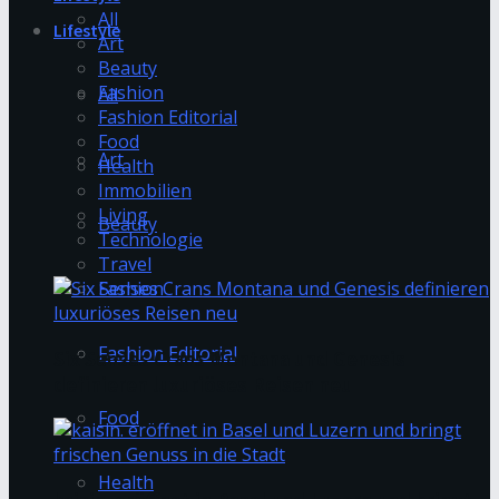
All
Lifestyle
Art
Beauty
Fashion
All
Fashion Editorial
Food
Art
Health
Immobilien
Living
Beauty
Technologie
Travel
Fashion
Fashion Editorial
Six Senses Crans Montana und Genesis
definieren luxuriöses Reisen neu
Food
Health