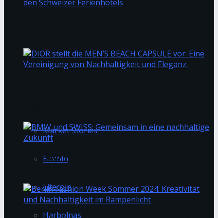
Gstaad Palace: Das unangefochtene Juwel
Hublot und TAG Heuer: Stärkung der
unter den Schweizer Ferienhotels
Uhrenmarken
DIOR stellt die MEN’S BEACH CAPSULE vor:
Trending Tags
Eine Vereinigung von Nachhaltigkeit und
Eleganz.
Market Stories
BMW und SWISS: Gemeinsam in eine
Bitcoin
nachhaltige Zukunft
Litecoin
Harbolnas