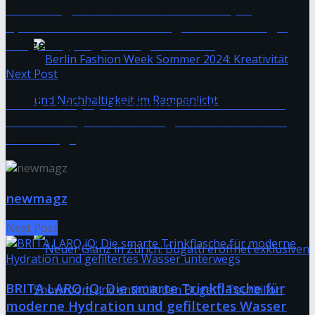
nachhaltige Zukunft
Golden Age Retreat 2026 im Boutique
Aparthotel Chalets Coburg in Schladming –
Longevity, Yoga & Regeneration
Next Post
BRITA LARQ iQ: Die smarte Trinkflasche für
moderne Hydration und gefiltertes Wasser
unterwegs
Berlin Fashion Week Sommer 2024: Kreativität
und Nachhaltigkeit im Rampenlicht
newmagz
Next Post
BRITA LARQ iQ: Die smarte Trinkflasche für
moderne Hydration und gefiltertes Wasser