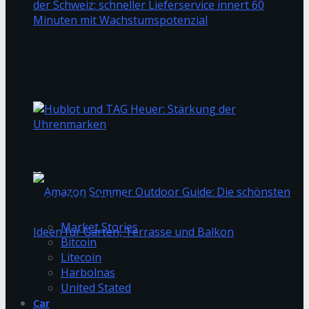
Alfies feiert erfolgreiches einjähriges Jubiläum
in der Schweiz: schneller Lieferservice innert 60
Minuten mit Wachstumspotenzial
Sea Grill im Lake Side: Sommergenuss direkt
am Zürichsee
Hublot und TAG Heuer: Stärkung der
Uhrenmarken
Trending Tags
Market Stories
Bitcoin
Litecoin
Harbolnas
Amazon Sommer Outdoor Guide: Die schönsten
United Stated
Car