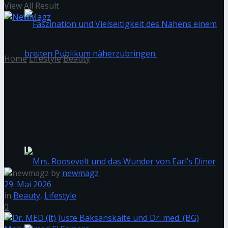
View All Result
Home
Lifestyle
Beauty
Mara Zürich: Warum Haarausfall
Faszination und Vielseitigkeit des Nähens
heute früher, präziser und
einem breiten Publikum näherzubringen.
erfolgreicher behandelt
werden kann
by
newmagz
29. Mai 2026
in
Beauty
,
Lifestyle
Mrs. Roosevelt und das Wunder von Earl’s Diner
0