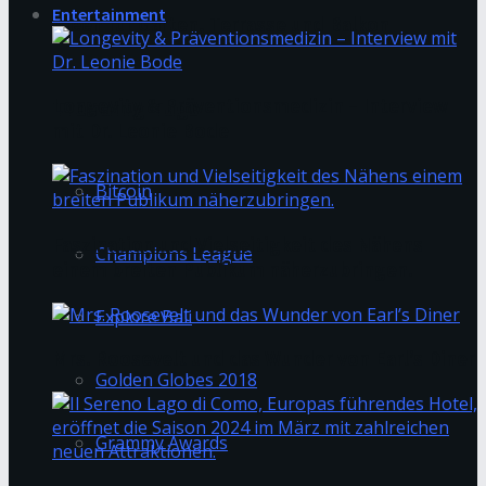
Entertainment
Ideen für Garten, Terrasse und Balkon
Longevity & Präventionsmedizin – Interview
Trending Tags
mit Dr. Leonie Bode
Bitcoin
Faszination und Vielseitigkeit des Nähens
Champions League
einem breiten Publikum näherzubringen.
Explore Bali
Mrs. Roosevelt und das Wunder von Earl’s Diner
Golden Globes 2018
Grammy Awards