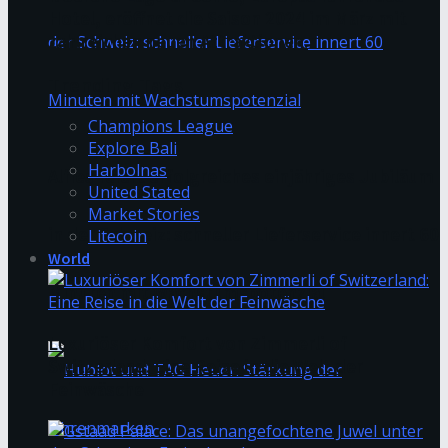
Hotel, eröffnet die Saison 2024 im März mit
zahlreichen neuen Attraktionen.
Trending Tags
Champions League
Explore Bali
Harbolnas
Alfies feiert erfolgreiches einjähriges Jubiläum
United Stated
Market Stories
in der Schweiz: schneller Lieferservice innert 60
Litecoin
World
Minuten mit Wachstumspotenzial
Luxuriöser Komfort von Zimmerli of
Switzerland: Eine Reise in die Welt der
Feinwäsche