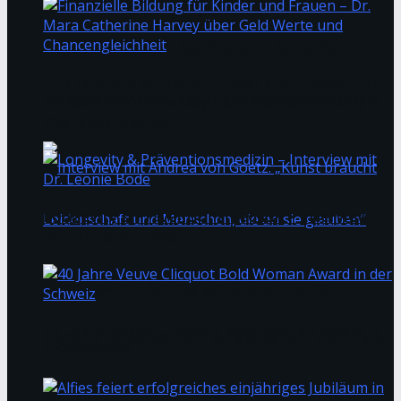
Sommerfrische in Bad Gastein: Kunstfestival
Finanzielle Bildung für Kinder und Frauen – Dr.
zwischen Wasser, Natur und alpinem Lifestyle
Mara Catherine Harvey über Geld Werte und
Chancengleichheit
Longevity & Präventionsmedizin – Interview
mit Dr. Leonie Bode
Interview mit Andrea von Goetz: „Kunst
40 Jahre Veuve Clicquot Bold Woman Award in
braucht Leidenschaft und Menschen, die an sie
der Schweiz
glauben“