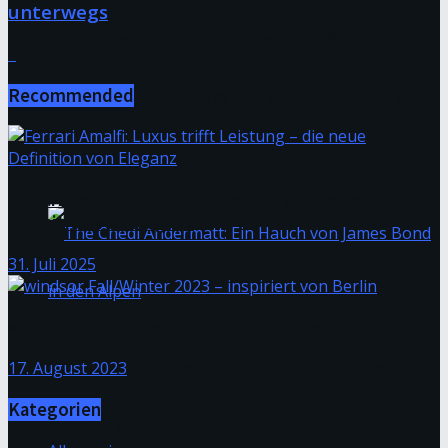
unterwegs
Neuer Glanz in Zürich: Bugatti eröffnet
Recommended
exklusiven Showroom und enthüllt den Bugatti
Tourbillon
Ferrari Amalfi: Luxus trifft Leistung – die neue
Definition von Eleganz
31. Juli 2025
windsor Fall/Winter 2023 – inspiriert von Berlin
The Chedi Andermatt: Ein Hauch von James
17. August 2023
Kategorien
Bond in den Alpen