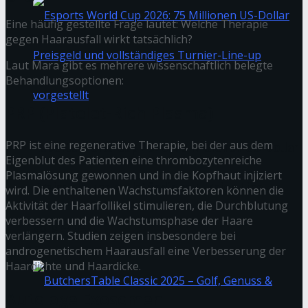
Eine häufig gestellte Frage lautet: Welche Therapie
gegen Haarausfall wirkt tatsächlich?
Laut Mara gibt es mehrere wissenschaftlich belegte
Behandlungsoptionen:
PRP (Platelet-Rich Plasma)
PRP ist eine regenerative Therapie, bei der aus dem
Esports World Cup 2026: 75 Millionen US-Dollar
Eigenblut des Patienten eine thrombozytenreiche
Plasmalösung gewonnen und in die Kopfhaut injiziert
Preisgeld und vollständiges Turnier-Line-up
wird. Die enthaltenen Wachstumsfaktoren können die
Aktivität der Haarfollikel stimulieren, die Durchblutung
verbessern und die Wachstumsphase der Haare
vorgestellt
verlängern. Studien zeigen insbesondere bei
androgenetischem Haarausfall eine Verbesserung der
Haardichte und Haardicke.
Autologe Exosomen