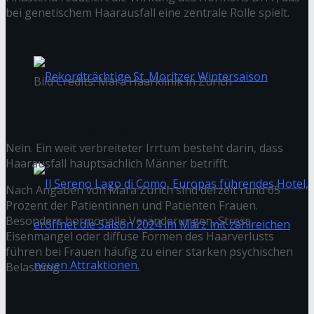
bei genetischem Haarausfall eine zentrale Rolle spielt.
Hydration
Bild Credits: Māra Haarklinik in Zürich
Betrifft Haarausfall nur Männer?
Rekordträchtige St. Moritzer Wintersaison
Nein. Ein weit verbreiteter Irrtum besteht darin, dass
Haarausfall hauptsächlich Männer betrifft.
Nach Angaben von Mara Zürich sind derzeit rund 65
Prozent der Patientinnen und Patienten Frauen.
Besonders hormonelle Veränderungen, Stress,
Eisenmangel oder diffuse Formen des Haarverlusts
führen bei Frauen häufig zu einer starken psychischen
Belastung.
Ist eine Haartransplantation die