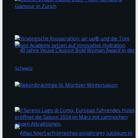
Longevity & Präventionsmedizin – Interview
ButchersTable Classic 2025 – Golf, Genuss &
Glamour in Zürich
mit Dr. Leonie Bode
Strategische Kooperation: air up® und die Toni
Kroos Academy setzen auf innovative
Hydration
40 Jahre Veuve Clicquot Bold Woman Award in
Rekordträchtige St. Moritzer Wintersaison
der Schweiz
Il Sereno Lago di Como, Europas führendes