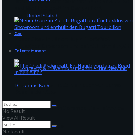
Berlin Fashion Week Sommer 2024: Kreativität
und Nachhaltigkeit im Rampenlicht
United Stated
Car
Neuer Glanz in Zürich: Bugatti eröffnet
exklusiven Showroom und enthüllt den Bugatti
Entertainment
Tourbillon
The Chedi Andermatt: Ein Hauch von James
Bond in den Alpen
Longevity & Präventionsmedizin – Interview
No Result
View All Result
mit Dr. Leonie Bode
No Result