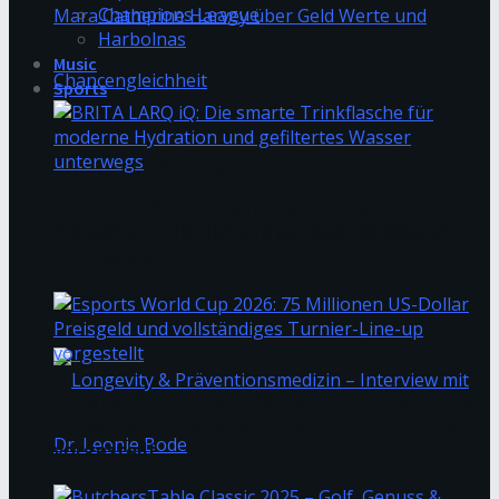
Champions League
Harbolnas
Music
Sports
Finanzielle Bildung für Kinder und Frauen – Dr.
BRITA LARQ iQ: Die smarte Trinkflasche für
Mara Catherine Harvey über Geld Werte und
moderne Hydration und gefiltertes Wasser
unterwegs
Chancengleichheit
Esports World Cup 2026: 75 Millionen US-Dollar
Preisgeld und vollständiges Turnier-Line-up
vorgestellt