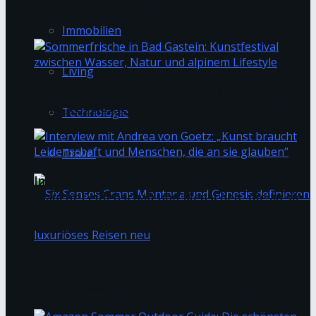
kaisin. eröffnet in Basel und Luzern und bringt
frischen Genuss in die Stadt
Immobilien
Living
Sommerfrische in Bad Gastein: Kunstfestival
zwischen Wasser, Natur und alpinem Lifestyle
Technologie
Travel
Interview mit Andrea von Goetz: „Kunst
braucht Leidenschaft und Menschen, die an sie
glauben“
Sea Grill im Lake Side: Sommergenuss direkt
am Zürichsee
Six Senses Crans Montana und Genesis