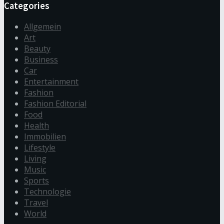
Categories
Allgemein
Art
Beauty
Business
Car
Entertainment
Fashion
Fashion Editorial
Food
Health
Immobilien
Lifestyle
Living
Music
Sports
Technologie
Travel
World