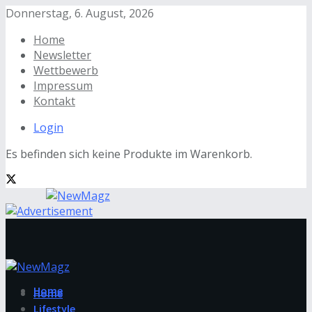
Donnerstag, 6. August, 2026
Home
Newsletter
Wettbewerb
Impressum
Kontakt
Login
Es befinden sich keine Produkte im Warenkorb.
Home
Home
Lifestyle