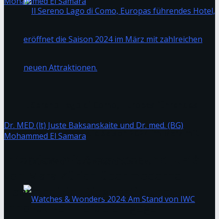
Il Sereno Lago di Como, Europas führendes
Dr. MED (lt) Juste Baksanskaite und Dr. med. (BG)
Hotel, eröffnet die Saison 2024 im März mit
Mohammed El Samara
Interview mit Alexander und Justė
zahlreichen neuen Attraktionen.
von Mara Zürich über moderne
Haarmedizin, Diagnostik und
innovative Therapien gegen