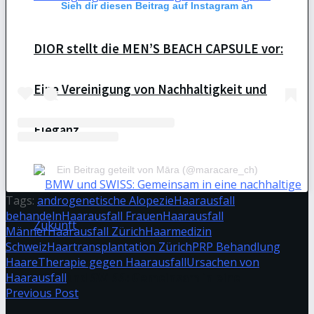
Sieh dir diesen Beitrag auf Instagram an
DIOR stellt die MEN’S BEACH CAPSULE vor:
Eine Vereinigung von Nachhaltigkeit und
Eleganz.
Ein Beitrag geteilt von Māra (@maracare_ch)
Tags:
androgenetische Alopezie
Haarausfall
behandeln
Haarausfall Frauen
Haarausfall
Männer
Haarausfall Zürich
Haarmedizin
Schweiz
Haartransplantation Zürich
PRP Behandlung
Haare
Therapie gegen Haarausfall
Ursachen von
Haarausfall
BMW und SWISS: Gemeinsam in eine
Previous Post