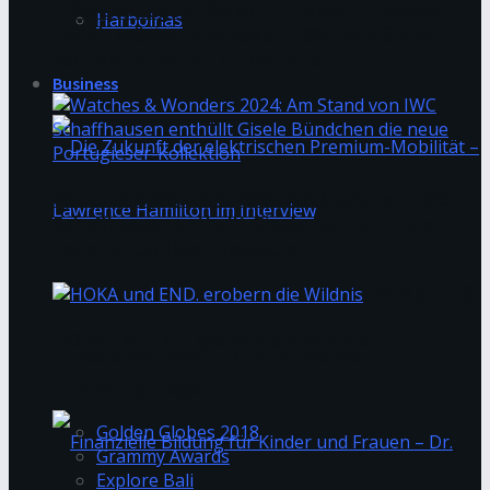
Il Sereno Lago di Como, Europas führendes
Harbolnas
Hotel, eröffnet die Saison 2024 im März mit
zahlreichen neuen Attraktionen.
Business
Watches & Wonders 2024: Am Stand von IWC
Schaffhausen enthüllt Gisele Bündchen die
neue Portugieser-Kollektion
Die Zukunft der elektrischen Premium-Mobilität
HOKA und END. erobern die Wildnis
– Lawrence Hamilton im Interview
Trending Tags
Golden Globes 2018
Grammy Awards
Explore Bali