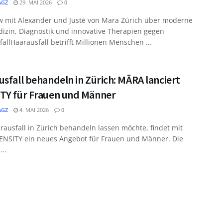
GZ
29. MAI 2026
0
ew mit Alexander und Justė von Mara Zürich über moderne
izin, Diagnostik und innovative Therapien gegen
allHaarausfall betrifft Millionen Menschen ...
sfall behandeln in Zürich: MĀRA lanciert
TY für Frauen und Männer
GZ
4. MAI 2026
0
ausfall in Zürich behandeln lassen möchte, findet mit
NSITY ein neues Angebot für Frauen und Männer. Die
...