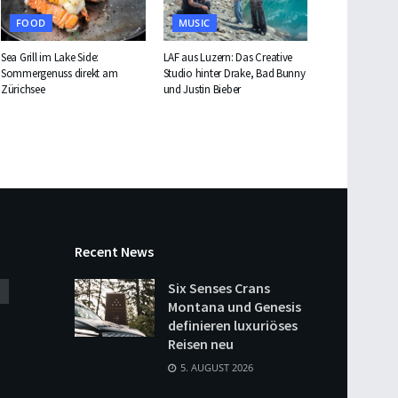
FOOD
MUSIC
Sea Grill im Lake Side:
LAF aus Luzern: Das Creative
Sommergenuss direkt am
Studio hinter Drake, Bad Bunny
Zürichsee
und Justin Bieber
Recent News
Six Senses Crans
Montana und Genesis
definieren luxuriöses
Reisen neu
5. AUGUST 2026