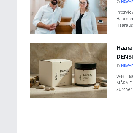
BY
NEWMA
Intervi
Haarmed
Haarausf
Haarau
DENSI
BY
NEWMA
Wer Haar
MĀRA DE
Zürcher 