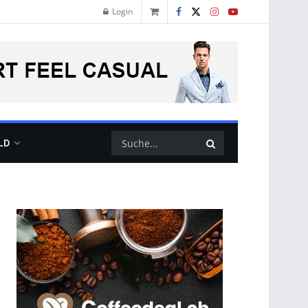
Login
LD