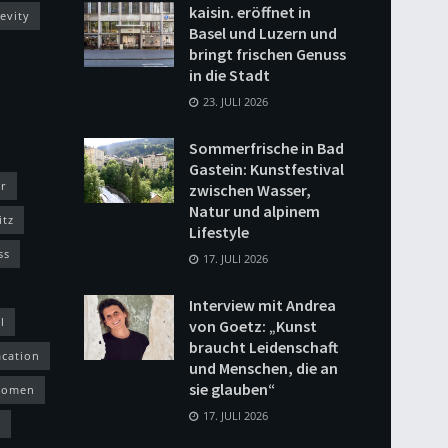
kaisin. eröffnet in
evity
Basel und Luzern und
bringt frischen Genuss
in die Stadt
23. JULI 2026
Sommerfrische in Bad
Gastein: Kunstfestival
r
zwischen Wasser,
Natur und alpinem
itz
Lifestyle
ss
17. JULI 2026
Interview mit Andrea
l
von Goetz: „Kunst
braucht Leidenschaft
acation
und Menschen, die an
sie glauben“
omen
17. JULI 2026
h