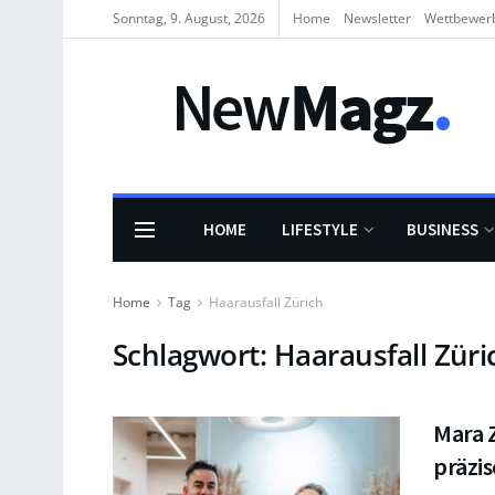
Sonntag, 9. August, 2026
Home
Newsletter
Wettbewer
HOME
LIFESTYLE
BUSINESS
Home
Tag
Haarausfall Zürich
Schlagwort:
Haarausfall Züri
Mara Z
präzi