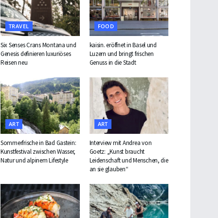
TRAVEL
FOOD
Six Senses Crans Montana und
kaisin. eröffnet in Basel und
Genesis definieren luxuriöses
Luzern und bringt frischen
Reisen neu
Genuss in die Stadt
ART
ART
Sommerfrische in Bad Gastein:
Interview mit Andrea von
Kunstfestival zwischen Wasser,
Goetz: „Kunst braucht
Natur und alpinem Lifestyle
Leidenschaft und Menschen, die
an sie glauben“