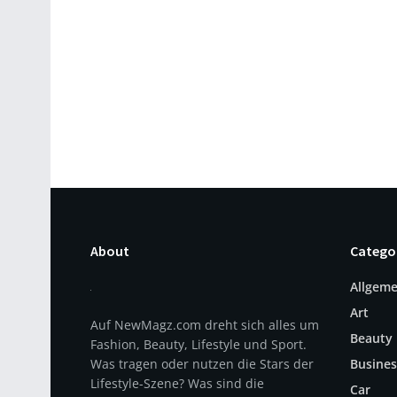
About
Catego
Allgeme
Art
Auf NewMagz.com dreht sich alles um
Beauty
Fashion, Beauty, Lifestyle und Sport.
Was tragen oder nutzen die Stars der
Busines
Lifestyle-Szene? Was sind die
Car