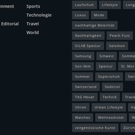
Laufschuh
Lifestyle
Long
ainment
Sports
Technologie
Luxus
Mode
 Editorial
Travel
nachhaltige Mobilität
World
Nachhaltigkeit
Peach Fuzz
S/LAB Spectur
Salomon
Samsung
Schweiz
Somme
Son-Nim
Spectur
St. Mor
Summer
Superschuh
Swi
Switzerland
Südtirol
TAG Heuer
Technik
Trave
Uhren
Urban Lifestyle
V
Watches
Wellnesshotel
W
zeitgenössische Kunst
Züric