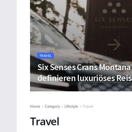
TRAVEL
Six Senses Crans Montana
definieren luxuriöses Rei
Home
Category
Lifestyle
Travel
Travel