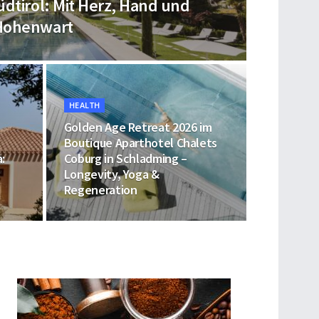
üdtirol: Mit Herz, Hand und
 Hohenwart
HEALTH
Golden Age Retreat 2026 im
Boutique Aparthotel Chalets
a:
Coburg in Schladming –
n
Longevity, Yoga &
Regeneration