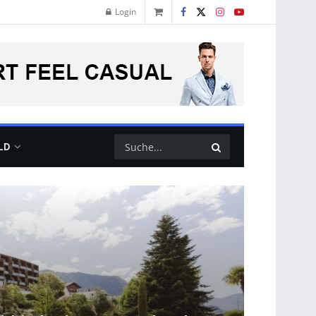
Login
LD