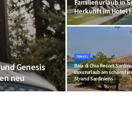
Familienurlaub in S
Herkunft im Hotel
TRAVEL
 und Genesis
Baia di Chia Resort Sardini
Luxusurlaub am schönste
sen neu
Strand Sardiniens