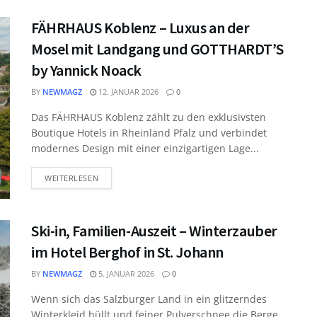
FÄHRHAUS Koblenz – Luxus an der
Mosel mit Landgang und GOTTHARDT’S
by Yannick Noack
BY
NEWMAGZ
12. JANUAR 2026
0
Das FÄHRHAUS Koblenz zählt zu den exklusivsten
Boutique Hotels in Rheinland Pfalz und verbindet
modernes Design mit einer einzigartigen Lage...
WEITERLESEN
Ski-in, Familien-Auszeit – Winterzauber
im Hotel Berghof in St. Johann
BY
NEWMAGZ
5. JANUAR 2026
0
Wenn sich das Salzburger Land in ein glitzerndes
Winterkleid hüllt und feiner Pulverschnee die Berge