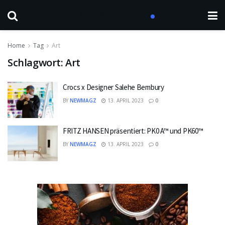
Home
Tag
Art
Schlagwort:
Art
Crocs x Designer Salehe Bembury
BY
NEWMAGZ
13. APRIL 2023
0
FRITZ HANSEN präsentiert: PK0 A™ und PK60™
BY
NEWMAGZ
13. APRIL 2023
0