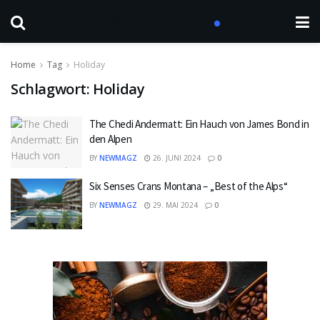
Home
Tag
Holiday
Schlagwort:
Holiday
The Chedi Andermatt: Ein Hauch von James Bond in
den Alpen
BY
NEWMAGZ
26. JUNI 2024
0
Six Senses Crans Montana – „Best of the Alps“
BY
NEWMAGZ
29. MAI 2024
0