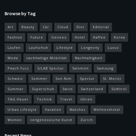
Browse by Tag
Art
Beauty
Car
Cloud
Dior
Editorial
Fashion
Future
Genesis
Hotel
Kaffee
Korea
Laufen
Laufschuh
Lifestyle
Longevity
Luxus
Mode
nachhaltige Mobilität
Nachhaltigkeit
Peach Fuzz
S/LAB Spectur
Salomon
Samsung
Schweiz
Sommer
Son-Nim
Spectur
St. Moritz
Summer
Superschuh
Swiss
Switzerland
Südtirol
TAG Heuer
Technik
Travel
Uhren
Urban Lifestyle
Vacation
Watches
Wellnesshotel
Women
zeitgenössische Kunst
Zürich
Recent News