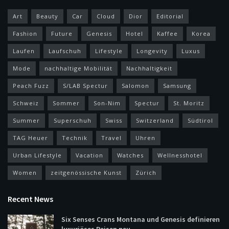
Art
Beauty
Car
Cloud
Dior
Editorial
Fashion
Future
Genesis
Hotel
Kaffee
Korea
Laufen
Laufschuh
Lifestyle
Longevity
Luxus
Mode
nachhaltige Mobilität
Nachhaltigkeit
Peach Fuzz
S/LAB Spectur
Salomon
Samsung
Schweiz
Sommer
Son-Nim
Spectur
St. Moritz
Summer
Superschuh
Swiss
Switzerland
Südtirol
TAG Heuer
Technik
Travel
Uhren
Urban Lifestyle
Vacation
Watches
Wellnesshotel
Women
zeitgenössische Kunst
Zürich
Recent News
Six Senses Crans Montana und Genesis definieren