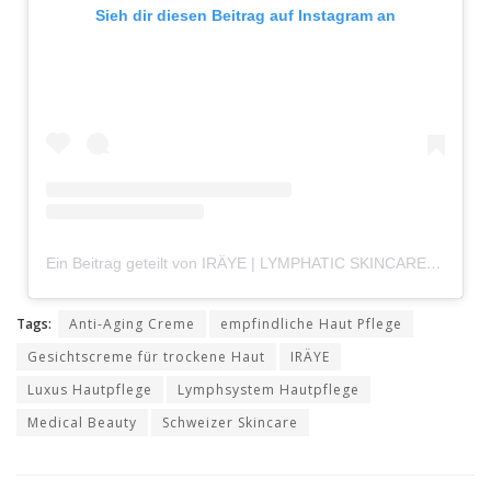
Sieh dir diesen Beitrag auf Instagram an
Ein Beitrag geteilt von IRÄYE | LYMPHATIC SKINCARE (@irayeskincare)
Tags:
Anti-Aging Creme
empfindliche Haut Pflege
Gesichtscreme für trockene Haut
IRÄYE
Luxus Hautpflege
Lymphsystem Hautpflege
Medical Beauty
Schweizer Skincare