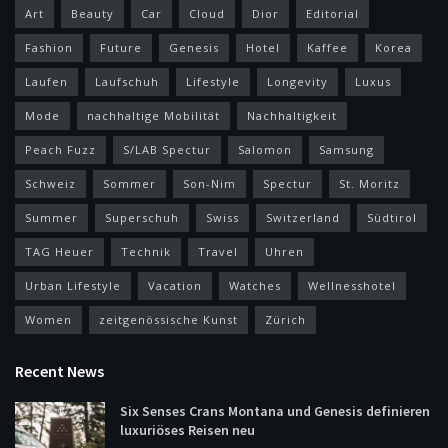
Art
Beauty
Car
Cloud
Dior
Editorial
Fashion
Future
Genesis
Hotel
Kaffee
Korea
Laufen
Laufschuh
Lifestyle
Longevity
Luxus
Mode
nachhaltige Mobilität
Nachhaltigkeit
Peach Fuzz
S/LAB Spectur
Salomon
Samsung
Schweiz
Sommer
Son-Nim
Spectur
St. Moritz
Summer
Superschuh
Swiss
Switzerland
Südtirol
TAG Heuer
Technik
Travel
Uhren
Urban Lifestyle
Vacation
Watches
Wellnesshotel
Women
zeitgenössische Kunst
Zürich
Recent News
Six Senses Crans Montana und Genesis definieren
luxuriöses Reisen neu