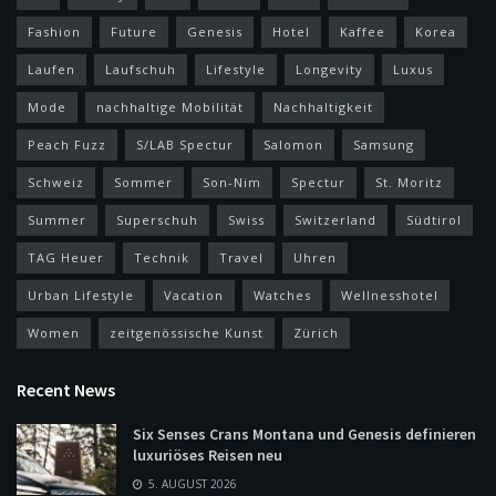
Fashion
Future
Genesis
Hotel
Kaffee
Korea
Laufen
Laufschuh
Lifestyle
Longevity
Luxus
Mode
nachhaltige Mobilität
Nachhaltigkeit
Peach Fuzz
S/LAB Spectur
Salomon
Samsung
Schweiz
Sommer
Son-Nim
Spectur
St. Moritz
Summer
Superschuh
Swiss
Switzerland
Südtirol
TAG Heuer
Technik
Travel
Uhren
Urban Lifestyle
Vacation
Watches
Wellnesshotel
Women
zeitgenössische Kunst
Zürich
Recent News
Six Senses Crans Montana und Genesis definieren
luxuriöses Reisen neu
5. AUGUST 2026