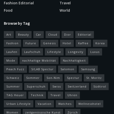
Fashion Editorial
Travel
Food
World
Browse by Tag
Art
Beauty
Car
Cloud
Dior
Editorial
Fashion
Future
Genesis
Hotel
Kaffee
Korea
Laufen
Laufschuh
Lifestyle
Longevity
Luxus
Mode
nachhaltige Mobilität
Nachhaltigkeit
Peach Fuzz
S/LAB Spectur
Salomon
Samsung
Schweiz
Sommer
Son-Nim
Spectur
St. Moritz
Summer
Superschuh
Swiss
Switzerland
Südtirol
TAG Heuer
Technik
Travel
Uhren
Urban Lifestyle
Vacation
Watches
Wellnesshotel
Women
zeitgenössische Kunst
Zürich