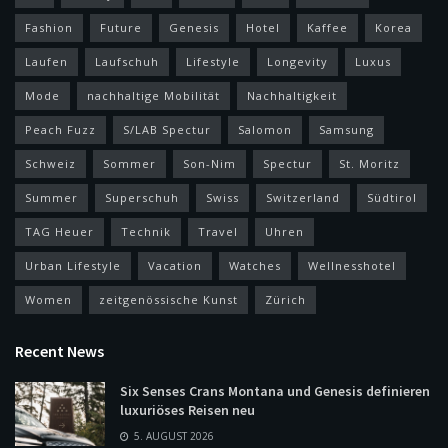
Fashion
Future
Genesis
Hotel
Kaffee
Korea
Laufen
Laufschuh
Lifestyle
Longevity
Luxus
Mode
nachhaltige Mobilität
Nachhaltigkeit
Peach Fuzz
S/LAB Spectur
Salomon
Samsung
Schweiz
Sommer
Son-Nim
Spectur
St. Moritz
Summer
Superschuh
Swiss
Switzerland
Südtirol
TAG Heuer
Technik
Travel
Uhren
Urban Lifestyle
Vacation
Watches
Wellnesshotel
Women
zeitgenössische Kunst
Zürich
Recent News
Six Senses Crans Montana und Genesis definieren
luxuriöses Reisen neu
5. AUGUST 2026