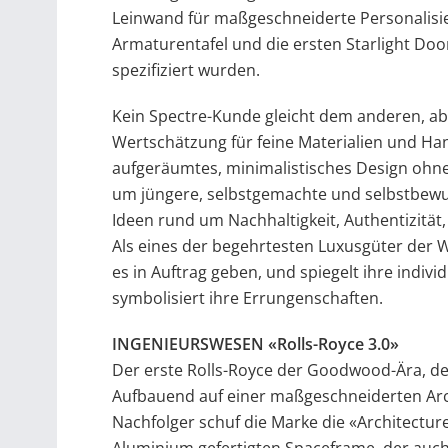
Leinwand für maßgeschneiderte Personalisie
Armaturentafel und die ersten Starlight Door
spezifiziert wurden.
Kein Spectre-Kunde gleicht dem anderen, ab
Wertschätzung für feine Materialien und Han
aufgeräumtes, minimalistisches Design ohne 
um jüngere, selbstgemachte und selbstbewu
Ideen rund um Nachhaltigkeit, Authentizität,
Als eines der begehrtesten Luxusgüter der W
es in Auftrag geben, und spiegelt ihre indiv
symbolisiert ihre Errungenschaften.
INGENIEURSWESEN «Rolls-Royce 3.0»
Der erste Rolls-Royce der Goodwood-Ära, de
Aufbauend auf einer maßgeschneiderten Archi
Nachfolger schuf die Marke die «Architecture
Aluminium gefertigten Spaceframe, der auch