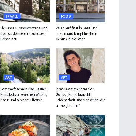
TRAVEL
FOOD
Six Senses Crans Montana und
kaisin. eröffnet in Basel und
Genesis definieren luxuriöses
Luzern und bringt frischen
Reisen neu
Genuss in die Stadt
ART
ART
Sommerfrische in Bad Gastein:
Interview mit Andrea von
Kunstfestival zwischen Wasser,
Goetz: „Kunst braucht
Natur und alpinem Lifestyle
Leidenschaft und Menschen, die
an sie glauben“