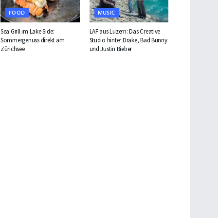
FOOD
MUSIC
Sea Grill im Lake Side:
LAF aus Luzern: Das Creative
Sommergenuss direkt am
Studio hinter Drake, Bad Bunny
Zürichsee
und Justin Bieber