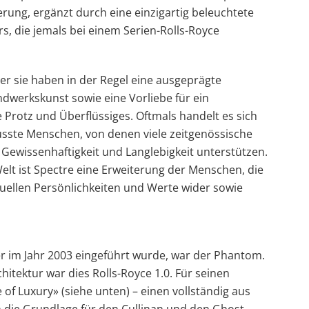
rung, ergänzt durch eine einzigartig beleuchtete
s, die jemals bei einem Serien-Rolls-Royce
er sie haben in der Regel eine ausgeprägte
dwerkskunst sowie eine Vorliebe für ein
Protz und Überflüssiges. Oftmals handelt es sich
sste Menschen, von denen viele zeitgenössische
 Gewissenhaftigkeit und Langlebigkeit unterstützen.
elt ist Spectre eine Erweiterung der Menschen, die
iduellen Persönlichkeiten und Werte wider sowie
r im Jahr 2003 eingeführt wurde, war der Phantom.
tektur war dies Rolls-Royce 1.0. Für seinen
 of Luxury» (siehe unten) – einen vollständig aus
 die Grundlage für den Cullinan und den Ghost