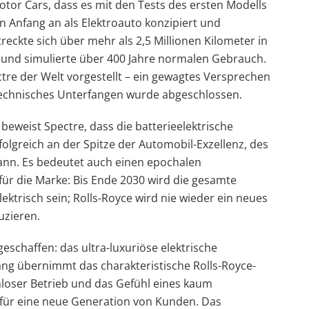
tor Cars, dass es mit den Tests des ersten Modells
n Anfang an als Elektroauto konzipiert und
eckte sich über mehr als 2,5 Millionen Kilometer in
und simulierte über 400 Jahre normalen Gebrauch.
ctre der Welt vorgestellt – ein gewagtes Versprechen
echnisches Unterfangen wurde abgeschlossen.
e beweist Spectre, dass die batterieelektrische
rfolgreich an der Spitze der Automobil-Exzellenz, des
ann. Es bedeutet auch einen epochalen
für die Marke: Bis Ende 2030 wird die gesamte
ektrisch sein; Rolls-Royce wird nie wieder ein neues
zieren.
geschaffen: das ultra-luxuriöse elektrische
ang übernimmt das charakteristische Rolls-Royce-
loser Betrieb und das Gefühl eines kaum
für eine neue Generation von Kunden. Das