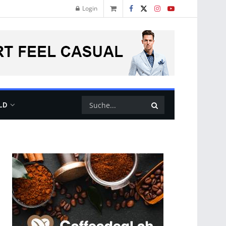
Login
LD