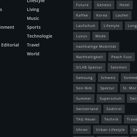
Lifestyle
Future
Genesis
Hotel
s
Living
Kaffee
Korea
Laufen
Music
Laufschuh
Lifestyle
Long
ainment
Sports
Technologie
Luxus
Mode
 Editorial
Travel
nachhaltige Mobilität
World
Nachhaltigkeit
Peach Fuzz
S/LAB Spectur
Salomon
Samsung
Schweiz
Somme
Son-Nim
Spectur
St. Mor
Summer
Superschuh
Swi
Switzerland
Südtirol
TAG Heuer
Technik
Trave
Uhren
Urban Lifestyle
V