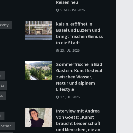
Reisen neu
5. AUGUST 2026
kaisin. eröffnet in
evity
Basel und Luzern und
bringt frischen Genuss
in die Stadt
23. JULI 2026
Sommerfrische in Bad
Gastein: Kunstfestival
r
zwischen Wasser,
Natur und alpinem
itz
Lifestyle
ss
17. JULI 2026
Interview mit Andrea
l
von Goetz: „Kunst
braucht Leidenschaft
acation
und Menschen, die an