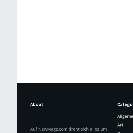
About
Catego
Allgeme
Art
Auf NewMagz.com dreht sich alles um