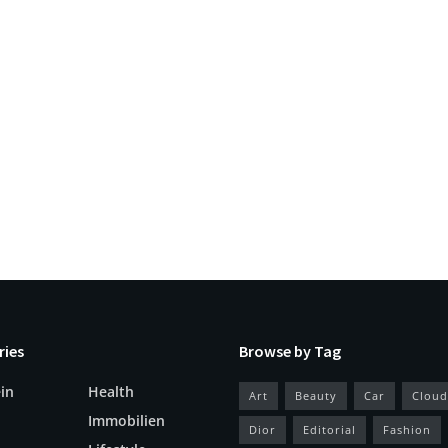
ries
Browse by Tag
in
Health
Art
Beauty
Car
Cloud
Immobilien
Dior
Editorial
Fashion