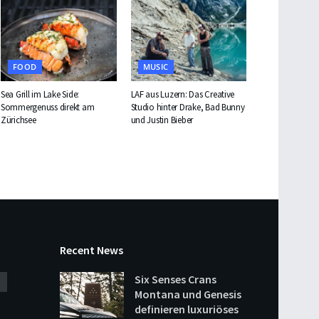
FOOD
MUSIC
Sea Grill im Lake Side:
LAF aus Luzern: Das Creative
Sommergenuss direkt am
Studio hinter Drake, Bad Bunny
Zürichsee
und Justin Bieber
Recent News
Six Senses Crans
Montana und Genesis
definieren luxuriöses