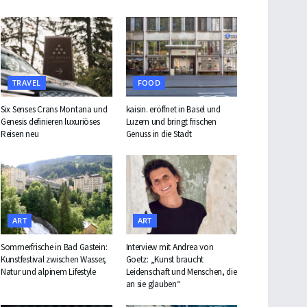
TRAVEL
FOOD
Six Senses Crans Montana und
kaisin. eröffnet in Basel und
Genesis definieren luxuriöses
Luzern und bringt frischen
Reisen neu
Genuss in die Stadt
ART
ART
Sommerfrische in Bad Gastein:
Interview mit Andrea von
Kunstfestival zwischen Wasser,
Goetz: „Kunst braucht
Natur und alpinem Lifestyle
Leidenschaft und Menschen, die
an sie glauben“