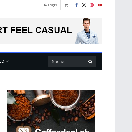
Login
LD