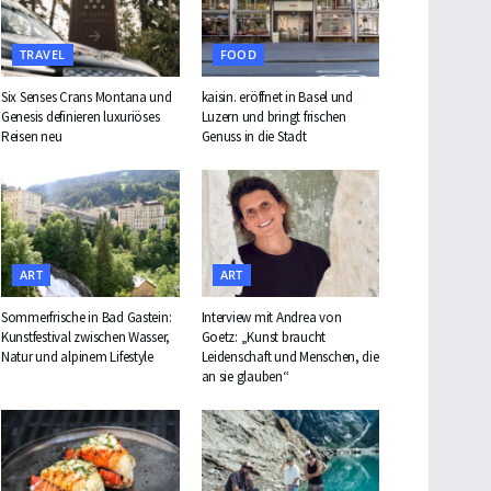
TRAVEL
FOOD
Six Senses Crans Montana und
kaisin. eröffnet in Basel und
Genesis definieren luxuriöses
Luzern und bringt frischen
Reisen neu
Genuss in die Stadt
ART
ART
Sommerfrische in Bad Gastein:
Interview mit Andrea von
Kunstfestival zwischen Wasser,
Goetz: „Kunst braucht
Natur und alpinem Lifestyle
Leidenschaft und Menschen, die
an sie glauben“