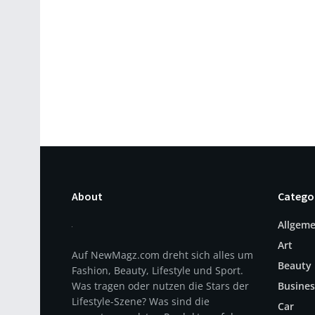
About
Catego
Allgeme
Art
Auf NewMagz.com dreht sich alles um
Beauty
Fashion, Beauty, Lifestyle und Sport.
Was tragen oder nutzen die Stars der
Busines
Lifestyle-Szene? Was sind die
Car