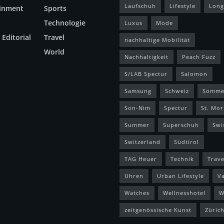
Laufschuh
Lifestyle
Long
ainment
Sports
Technologie
Luxus
Mode
 Editorial
Travel
nachhaltige Mobilität
World
Nachhaltigkeit
Peach Fuzz
S/LAB Spectur
Salomon
Samsung
Schweiz
Somme
Son-Nim
Spectur
St. Mor
Summer
Superschuh
Swi
Switzerland
Südtirol
TAG Heuer
Technik
Trave
Uhren
Urban Lifestyle
V
Watches
Wellnesshotel
W
zeitgenössische Kunst
Züric