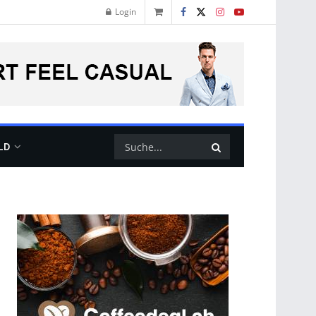
Login
LD