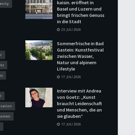
kaisin. eröffnet in
evity
Basel und Luzern und
bringt frischen Genuss
in die Stadt
23. JULI 2026
Sommerfrische in Bad
Gastein: Kunstfestival
r
zwischen Wasser,
Natur und alpinem
itz
Lifestyle
ss
17. JULI 2026
Interview mit Andrea
l
von Goetz: „Kunst
braucht Leidenschaft
acation
und Menschen, die an
sie glauben“
omen
17. JULI 2026
h