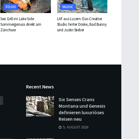
FOOD
MUSIC
Sea Grill im Lake Side:
LAF aus Luzern: Das Creative
Sommergenuss direkt am
Studio hinter Drake, Bad Bunny
Zürichsee
und Justin Bieber
Recent News
Six Senses Crans
Montana und Genesis
definieren luxuriöses
Reisen neu
5. AUGUST 2026