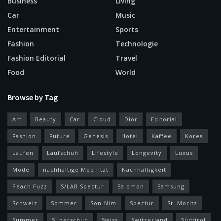
Business
Living
Car
Music
Entertainment
Sports
Fashion
Technologie
Fashion Editorial
Travel
Food
World
Browse by Tag
Art
Beauty
Car
Cloud
Dior
Editorial
Fashion
Future
Genesis
Hotel
Kaffee
Korea
Laufen
Laufschuh
Lifestyle
Longevity
Luxus
Mode
nachhaltige Mobilität
Nachhaltigkeit
Peach Fuzz
S/LAB Spectur
Salomon
Samsung
Schweiz
Sommer
Son-Nim
Spectur
St. Moritz
Summer
Superschuh
Swiss
Switzerland
Südtirol