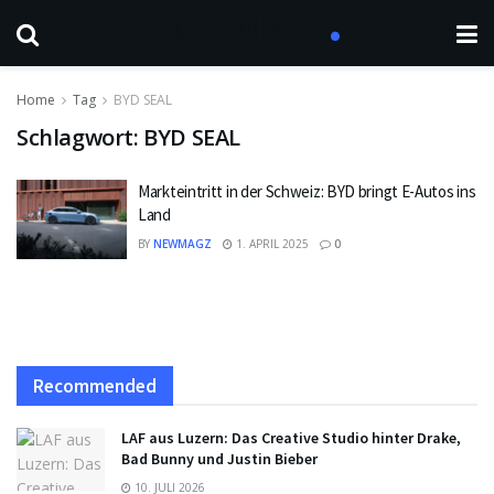
Home
Tag
BYD SEAL
Schlagwort:
BYD SEAL
Markteintritt in der Schweiz: BYD bringt E-Autos ins
Land
BY
NEWMAGZ
1. APRIL 2025
0
Recommended
LAF aus Luzern: Das Creative Studio hinter Drake,
Bad Bunny und Justin Bieber
10. JULI 2026