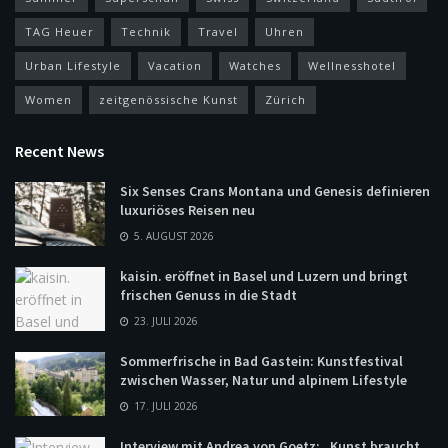
TAG Heuer
Technik
Travel
Uhren
Urban Lifestyle
Vacation
Watches
Wellnesshotel
Women
zeitgenössische Kunst
Zürich
Recent News
Six Senses Crans Montana und Genesis definieren
luxuriöses Reisen neu
5. AUGUST 2026
kaisin. eröffnet in Basel und Luzern und bringt
frischen Genuss in die Stadt
23. JULI 2026
Sommerfrische in Bad Gastein: Kunstfestival
zwischen Wasser, Natur und alpinem Lifestyle
17. JULI 2026
Interview mit Andrea von Goetz: „Kunst braucht