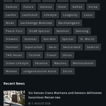
Fashion
Future
Genesis
Hotel
Kaffee
Korea
Laufen
Laufschuh
Lifestyle
Longevity
Luxus
Mode
nachhaltige Mobilität
Nachhaltigkeit
Peach Fuzz
S/LAB Spectur
Salomon
Samsung
Schweiz
Sommer
Son-Nim
Spectur
St. Moritz
Summer
Superschuh
Swiss
Switzerland
Südtirol
TAG Heuer
Technik
Travel
Uhren
Urban Lifestyle
Vacation
Watches
Wellnesshotel
Women
zeitgenössische Kunst
Zürich
Recent News
Six Senses Crans Montana und Genesis definieren
luxuriöses Reisen neu
5. AUGUST 2026