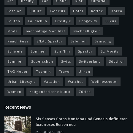
Art
Beauty
Car
Cloud
Dior
Editorial
Fashion
Future
Genesis
Hotel
Kaffee
Korea
Laufen
Laufschuh
Lifestyle
Longevity
Luxus
Mode
nachhaltige Mobilität
Nachhaltigkeit
Peach Fuzz
S/LAB Spectur
Salomon
Samsung
Schweiz
Sommer
Son-Nim
Spectur
St. Moritz
Summer
Superschuh
Swiss
Switzerland
Südtirol
TAG Heuer
Technik
Travel
Uhren
Urban Lifestyle
Vacation
Watches
Wellnesshotel
Women
zeitgenössische Kunst
Zürich
Recent News
Six Senses Crans Montana und Genesis definieren
luxuriöses Reisen neu
5. AUGUST 2026