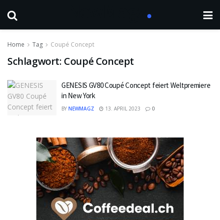
Home
Tag
Coupé Concept
Schlagwort:
Coupé Concept
GENESIS GV80 Coupé Concept feiert Weltpremiere
in New York
BY
NEWMAGZ
13. APRIL 2023
0