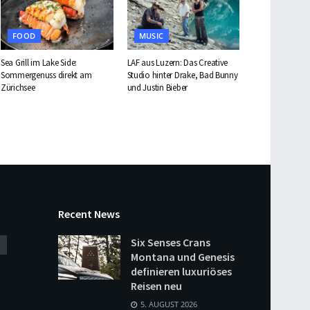
FOOD
MUSIC
Sea Grill im Lake Side:
LAF aus Luzern: Das Creative
Sommergenuss direkt am
Studio hinter Drake, Bad Bunny
Zürichsee
und Justin Bieber
Recent News
Six Senses Crans
Montana und Genesis
definieren luxuriöses
Reisen neu
5. AUGUST 2026