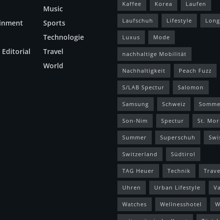
Kaffee
Korea
Laufen
Music
Laufschuh
Lifestyle
Long
ainment
Sports
Technologie
Luxus
Mode
 Editorial
Travel
nachhaltige Mobilität
World
Nachhaltigkeit
Peach Fuzz
S/LAB Spectur
Salomon
Samsung
Schweiz
Somme
Son-Nim
Spectur
St. Mor
Summer
Superschuh
Swi
Switzerland
Südtirol
TAG Heuer
Technik
Trave
Uhren
Urban Lifestyle
V
Watches
Wellnesshotel
W