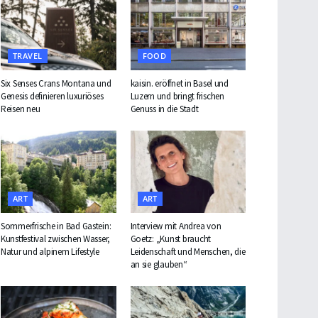
TRAVEL
FOOD
Six Senses Crans Montana und
kaisin. eröffnet in Basel und
Genesis definieren luxuriöses
Luzern und bringt frischen
Reisen neu
Genuss in die Stadt
ART
ART
Sommerfrische in Bad Gastein:
Interview mit Andrea von
Kunstfestival zwischen Wasser,
Goetz: „Kunst braucht
Natur und alpinem Lifestyle
Leidenschaft und Menschen, die
an sie glauben“