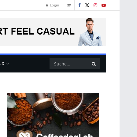
Login
LD