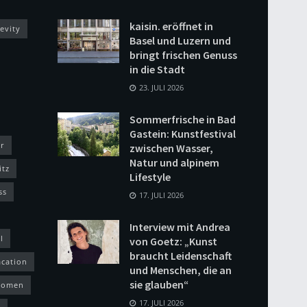
kaisin. eröffnet in
evity
Basel und Luzern und
bringt frischen Genuss
in die Stadt
23. JULI 2026
Sommerfrische in Bad
Gastein: Kunstfestival
r
zwischen Wasser,
Natur und alpinem
itz
Lifestyle
ss
17. JULI 2026
Interview mit Andrea
l
von Goetz: „Kunst
braucht Leidenschaft
acation
und Menschen, die an
sie glauben“
omen
17. JULI 2026