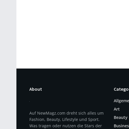
About
Catego
Allgeme
Art
Auf NewMagz.com dreht sich alles um
Beauty
Fashion, Beauty, Lifestyle und Sport.
Was tragen oder nutzen die Stars der
Busines