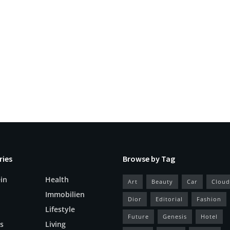
ries
Browse by Tag
in
Health
Art
Beauty
Car
Cloud
Immobilien
Dior
Editorial
Fashion
Lifestyle
Future
Genesis
Hotel
s
Living