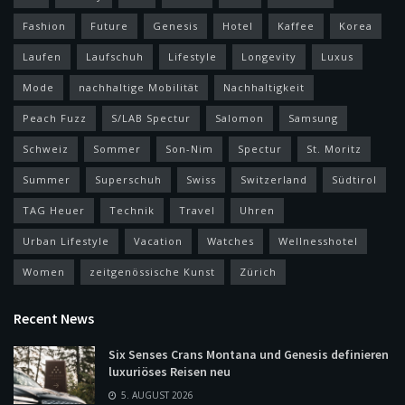
Fashion
Future
Genesis
Hotel
Kaffee
Korea
Laufen
Laufschuh
Lifestyle
Longevity
Luxus
Mode
nachhaltige Mobilität
Nachhaltigkeit
Peach Fuzz
S/LAB Spectur
Salomon
Samsung
Schweiz
Sommer
Son-Nim
Spectur
St. Moritz
Summer
Superschuh
Swiss
Switzerland
Südtirol
TAG Heuer
Technik
Travel
Uhren
Urban Lifestyle
Vacation
Watches
Wellnesshotel
Women
zeitgenössische Kunst
Zürich
Recent News
Six Senses Crans Montana und Genesis definieren
luxuriöses Reisen neu
5. AUGUST 2026