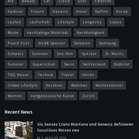
Art
Beauty
Car
Cloud
Dior
Editorial
Fashion
Future
Genesis
Hotel
Kaffee
Korea
Laufen
Laufschuh
Lifestyle
Longevity
Luxus
Mode
nachhaltige Mobilität
Nachhaltigkeit
Peach Fuzz
S/LAB Spectur
Salomon
Samsung
Schweiz
Sommer
Son-Nim
Spectur
St. Moritz
Summer
Superschuh
Swiss
Switzerland
Südtirol
TAG Heuer
Technik
Travel
Uhren
Urban Lifestyle
Vacation
Watches
Wellnesshotel
Women
zeitgenössische Kunst
Zürich
Recent News
Six Senses Crans Montana und Genesis definieren
luxuriöses Reisen neu
5. AUGUST 2026