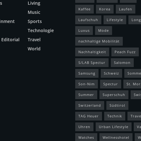
s
Living
Kaffee
Korea
Laufen
Music
Laufschuh
Lifestyle
Long
ainment
Sports
Technologie
Luxus
Mode
 Editorial
Travel
nachhaltige Mobilität
World
Nachhaltigkeit
Peach Fuzz
S/LAB Spectur
Salomon
Samsung
Schweiz
Somme
Son-Nim
Spectur
St. Mor
Summer
Superschuh
Swi
Switzerland
Südtirol
TAG Heuer
Technik
Trave
Uhren
Urban Lifestyle
V
Watches
Wellnesshotel
W