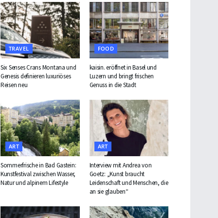
TRAVEL
FOOD
Six Senses Crans Montana und
kaisin. eröffnet in Basel und
Genesis definieren luxuriöses
Luzern und bringt frischen
Reisen neu
Genuss in die Stadt
ART
ART
Sommerfrische in Bad Gastein:
Interview mit Andrea von
Kunstfestival zwischen Wasser,
Goetz: „Kunst braucht
Natur und alpinem Lifestyle
Leidenschaft und Menschen, die
an sie glauben“