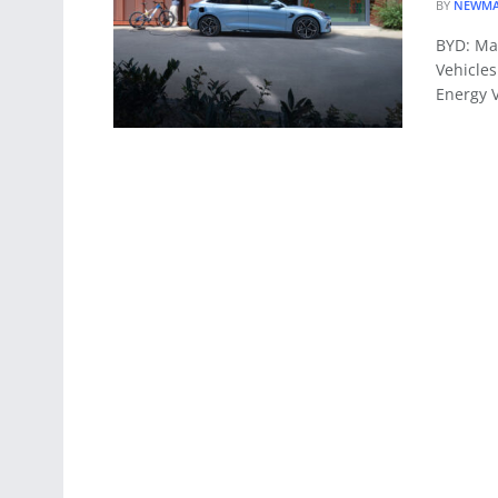
BY
NEWMA
BYD: Mar
Vehicles
Energy V