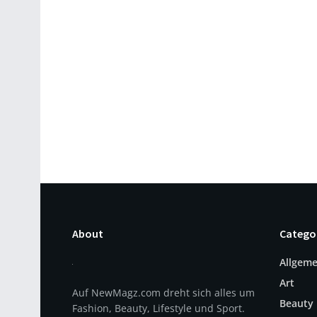
About
Catego
Allgeme
Art
Auf NewMagz.com dreht sich alles um
Beauty
Fashion, Beauty, Lifestyle und Sport.