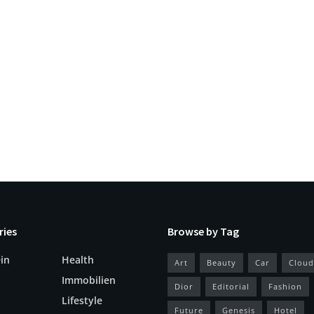
ries
Browse by Tag
in
Health
Art
Beauty
Car
Cloud
Immobilien
Dior
Editorial
Fashion
Lifestyle
Future
Genesis
Hotel