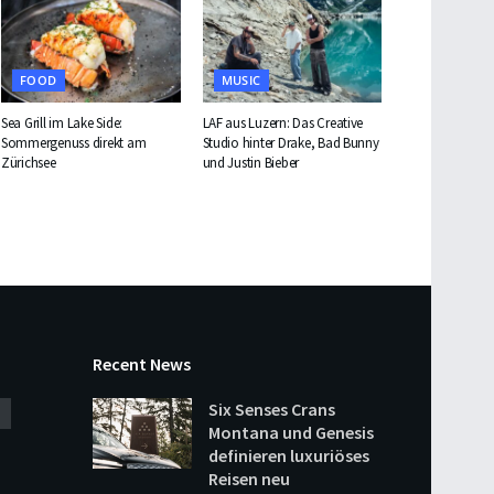
FOOD
MUSIC
Sea Grill im Lake Side:
LAF aus Luzern: Das Creative
Sommergenuss direkt am
Studio hinter Drake, Bad Bunny
Zürichsee
und Justin Bieber
Recent News
Six Senses Crans
Montana und Genesis
definieren luxuriöses
Reisen neu