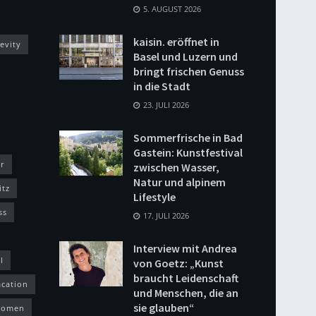
5. AUGUST 2026
kaisin. eröffnet in
evity
Basel und Luzern und
bringt frischen Genuss
in die Stadt
23. JULI 2026
Sommerfrische in Bad
Gastein: Kunstfestival
r
zwischen Wasser,
Natur und alpinem
itz
Lifestyle
ss
17. JULI 2026
Interview mit Andrea
l
von Goetz: „Kunst
braucht Leidenschaft
acation
und Menschen, die an
sie glauben“
omen