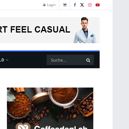
Login
LD