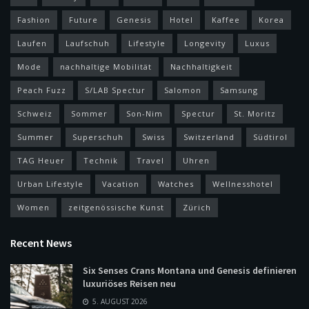
Fashion
Future
Genesis
Hotel
Kaffee
Korea
Laufen
Laufschuh
Lifestyle
Longevity
Luxus
Mode
nachhaltige Mobilität
Nachhaltigkeit
Peach Fuzz
S/LAB Spectur
Salomon
Samsung
Schweiz
Sommer
Son-Nim
Spectur
St. Moritz
Summer
Superschuh
Swiss
Switzerland
Südtirol
TAG Heuer
Technik
Travel
Uhren
Urban Lifestyle
Vacation
Watches
Wellnesshotel
Women
zeitgenössische Kunst
Zürich
Recent News
Six Senses Crans Montana und Genesis definieren
luxuriöses Reisen neu
5. AUGUST 2026