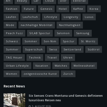
Art
Beauty
Car
Cloud
Dior
Editorial
Fashion
Future
Genesis
Hotel
Kaffee
Korea
Laufen
Laufschuh
Lifestyle
Longevity
Luxus
Mode
nachhaltige Mobilität
Nachhaltigkeit
Peach Fuzz
S/LAB Spectur
Salomon
Samsung
Schweiz
Sommer
Son-Nim
Spectur
St. Moritz
Summer
Superschuh
Swiss
Switzerland
Südtirol
TAG Heuer
Technik
Travel
Uhren
Urban Lifestyle
Vacation
Watches
Wellnesshotel
Women
zeitgenössische Kunst
Zürich
Recent News
Six Senses Crans Montana und Genesis definieren
luxuriöses Reisen neu
5. AUGUST 2026