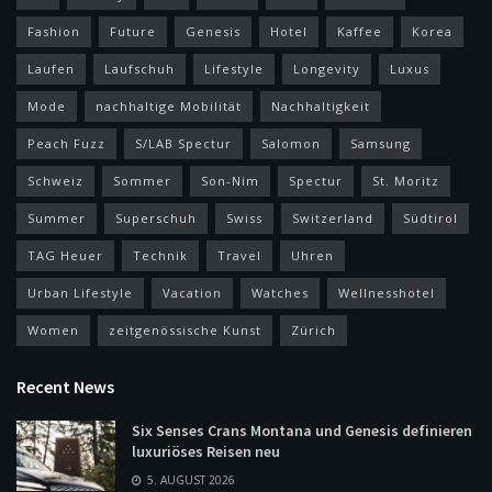
Fashion
Future
Genesis
Hotel
Kaffee
Korea
Laufen
Laufschuh
Lifestyle
Longevity
Luxus
Mode
nachhaltige Mobilität
Nachhaltigkeit
Peach Fuzz
S/LAB Spectur
Salomon
Samsung
Schweiz
Sommer
Son-Nim
Spectur
St. Moritz
Summer
Superschuh
Swiss
Switzerland
Südtirol
TAG Heuer
Technik
Travel
Uhren
Urban Lifestyle
Vacation
Watches
Wellnesshotel
Women
zeitgenössische Kunst
Zürich
Recent News
Six Senses Crans Montana und Genesis definieren
luxuriöses Reisen neu
5. AUGUST 2026