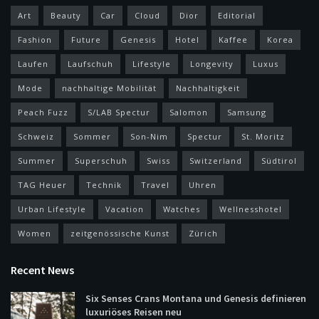
Art
Beauty
Car
Cloud
Dior
Editorial
Fashion
Future
Genesis
Hotel
Kaffee
Korea
Laufen
Laufschuh
Lifestyle
Longevity
Luxus
Mode
nachhaltige Mobilität
Nachhaltigkeit
Peach Fuzz
S/LAB Spectur
Salomon
Samsung
Schweiz
Sommer
Son-Nim
Spectur
St. Moritz
Summer
Superschuh
Swiss
Switzerland
Südtirol
TAG Heuer
Technik
Travel
Uhren
Urban Lifestyle
Vacation
Watches
Wellnesshotel
Women
zeitgenössische Kunst
Zürich
Recent News
Six Senses Crans Montana und Genesis definieren
luxuriöses Reisen neu