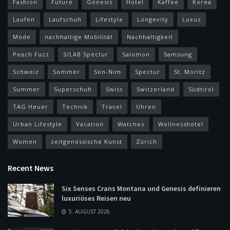
Fashion
Future
Genesis
Hotel
Kaffee
Korea
Laufen
Laufschuh
Lifestyle
Longevity
Luxus
Mode
nachhaltige Mobilität
Nachhaltigkeit
Peach Fuzz
S/LAB Spectur
Salomon
Samsung
Schweiz
Sommer
Son-Nim
Spectur
St. Moritz
Summer
Superschuh
Swiss
Switzerland
Südtirol
TAG Heuer
Technik
Travel
Uhren
Urban Lifestyle
Vacation
Watches
Wellnesshotel
Women
zeitgenössische Kunst
Zürich
Recent News
Six Senses Crans Montana und Genesis definieren
luxuriöses Reisen neu
5. AUGUST 2026