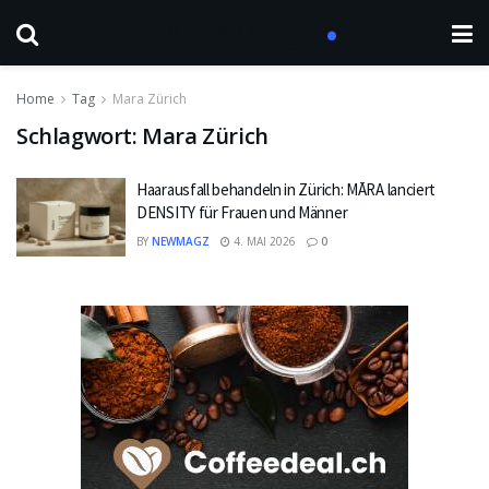
Home
Tag
Mara Zürich
Schlagwort:
Mara Zürich
Haarausfall behandeln in Zürich: MĀRA lanciert
DENSITY für Frauen und Männer
BY
NEWMAGZ
4. MAI 2026
0