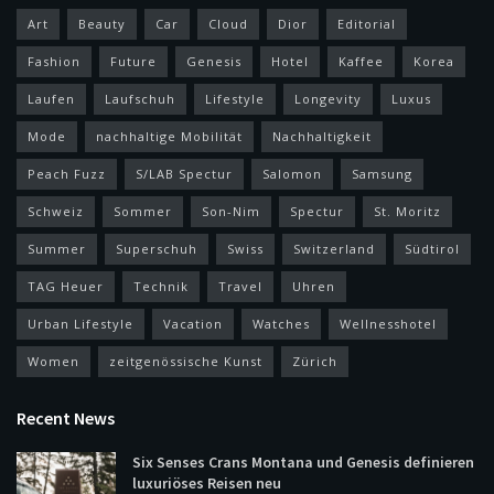
Art
Beauty
Car
Cloud
Dior
Editorial
Fashion
Future
Genesis
Hotel
Kaffee
Korea
Laufen
Laufschuh
Lifestyle
Longevity
Luxus
Mode
nachhaltige Mobilität
Nachhaltigkeit
Peach Fuzz
S/LAB Spectur
Salomon
Samsung
Schweiz
Sommer
Son-Nim
Spectur
St. Moritz
Summer
Superschuh
Swiss
Switzerland
Südtirol
TAG Heuer
Technik
Travel
Uhren
Urban Lifestyle
Vacation
Watches
Wellnesshotel
Women
zeitgenössische Kunst
Zürich
Recent News
Six Senses Crans Montana und Genesis definieren
luxuriöses Reisen neu