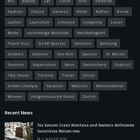
Art
Beauty
Car
Cloud
Dior
Editorial
Fashion
Future
Genesis
Hotel
Kaffee
Korea
Laufen
Laufschuh
Lifestyle
Longevity
Luxus
Mode
nachhaltige Mobilität
Nachhaltigkeit
Peach Fuzz
S/LAB Spectur
Salomon
Samsung
Schweiz
Sommer
Son-Nim
Spectur
St. Moritz
Summer
Superschuh
Swiss
Switzerland
Südtirol
TAG Heuer
Technik
Travel
Uhren
Urban Lifestyle
Vacation
Watches
Wellnesshotel
Women
zeitgenössische Kunst
Zürich
Recent News
Six Senses Crans Montana und Genesis definieren
luxuriöses Reisen neu
5. AUGUST 2026