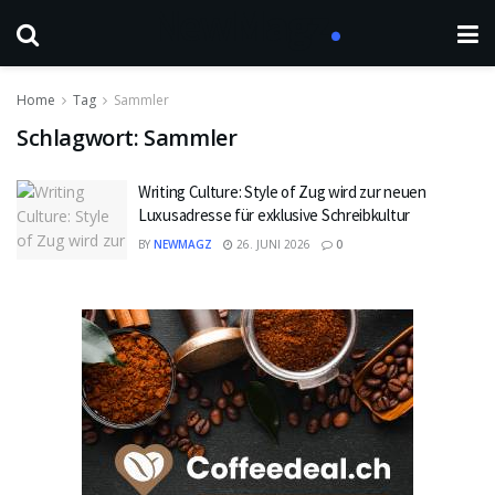
Home
Tag
Sammler
Schlagwort:
Sammler
Writing Culture: Style of Zug wird zur neuen
Luxusadresse für exklusive Schreibkultur
BY
NEWMAGZ
26. JUNI 2026
0