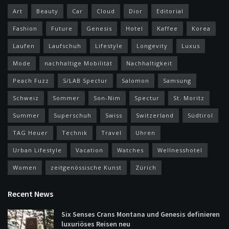
Art
Beauty
Car
Cloud
Dior
Editorial
Fashion
Future
Genesis
Hotel
Kaffee
Korea
Laufen
Laufschuh
Lifestyle
Longevity
Luxus
Mode
nachhaltige Mobilität
Nachhaltigkeit
Peach Fuzz
S/LAB Spectur
Salomon
Samsung
Schweiz
Sommer
Son-Nim
Spectur
St. Moritz
Summer
Superschuh
Swiss
Switzerland
Südtirol
TAG Heuer
Technik
Travel
Uhren
Urban Lifestyle
Vacation
Watches
Wellnesshotel
Women
zeitgenössische Kunst
Zürich
Recent News
Six Senses Crans Montana und Genesis definieren
luxuriöses Reisen neu