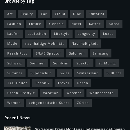
Browse by Tag
Art
Beauty
Car
Cloud
Dior
Editorial
Fashion
Future
Genesis
Hotel
Kaffee
Korea
Laufen
Laufschuh
Lifestyle
Longevity
Luxus
Mode
nachhaltige Mobilität
Nachhaltigkeit
Peach Fuzz
S/LAB Spectur
Salomon
Samsung
Schweiz
Sommer
Son-Nim
Spectur
St. Moritz
Summer
Superschuh
Swiss
Switzerland
Südtirol
TAG Heuer
Technik
Travel
Uhren
Urban Lifestyle
Vacation
Watches
Wellnesshotel
Women
zeitgenössische Kunst
Zürich
Recent News
Six Senses Crans Montana und Genesis definieren