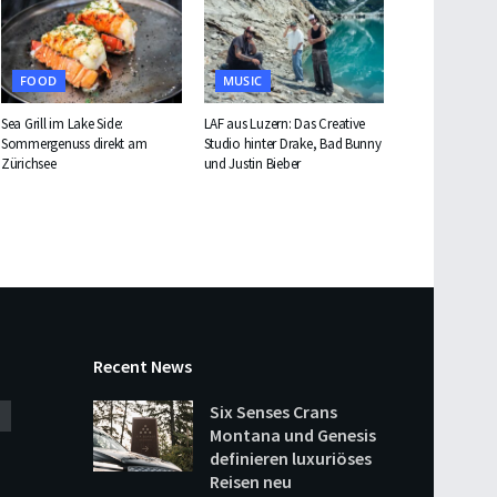
FOOD
MUSIC
Sea Grill im Lake Side:
LAF aus Luzern: Das Creative
Sommergenuss direkt am
Studio hinter Drake, Bad Bunny
Zürichsee
und Justin Bieber
Recent News
Six Senses Crans
Montana und Genesis
definieren luxuriöses
Reisen neu