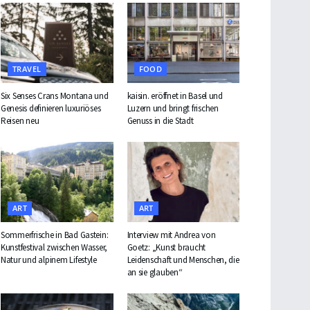
TRAVEL
FOOD
Six Senses Crans Montana und
kaisin. eröffnet in Basel und
Genesis definieren luxuriöses
Luzern und bringt frischen
Reisen neu
Genuss in die Stadt
ART
ART
Sommerfrische in Bad Gastein:
Interview mit Andrea von
Kunstfestival zwischen Wasser,
Goetz: „Kunst braucht
Natur und alpinem Lifestyle
Leidenschaft und Menschen, die
an sie glauben“