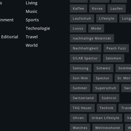
s
Living
Kaffee
Korea
Laufen
Music
Laufschuh
Lifestyle
Long
ainment
Sports
Technologie
Luxus
Mode
 Editorial
Travel
nachhaltige Mobilität
World
Nachhaltigkeit
Peach Fuzz
S/LAB Spectur
Salomon
Samsung
Schweiz
Somme
Son-Nim
Spectur
St. Mor
Summer
Superschuh
Swi
Switzerland
Südtirol
TAG Heuer
Technik
Trave
Uhren
Urban Lifestyle
V
Watches
Wellnesshotel
W