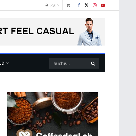
Login
LD