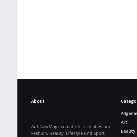
About
Catego
Allgeme
Art
Auf NewMagz.com dreht sich alles um
Beauty
Fashion, Beauty, Lifestyle und Sport.