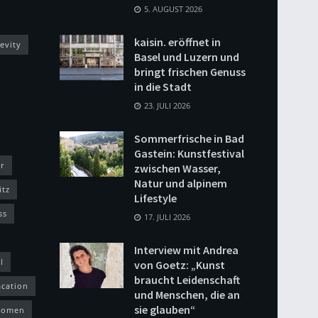
5. AUGUST 2026
kaisin. eröffnet in
evity
Basel und Luzern und
bringt frischen Genuss
in die Stadt
23. JULI 2026
Sommerfrische in Bad
Gastein: Kunstfestival
r
zwischen Wasser,
Natur und alpinem
itz
Lifestyle
ss
17. JULI 2026
Interview mit Andrea
l
von Goetz: „Kunst
braucht Leidenschaft
acation
und Menschen, die an
sie glauben“
omen