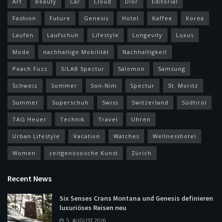
Art
Beauty
Car
Cloud
Dior
Editorial
Fashion
Future
Genesis
Hotel
Kaffee
Korea
Laufen
Laufschuh
Lifestyle
Longevity
Luxus
Mode
nachhaltige Mobilität
Nachhaltigkeit
Peach Fuzz
S/LAB Spectur
Salomon
Samsung
Schweiz
Sommer
Son-Nim
Spectur
St. Moritz
Summer
Superschuh
Swiss
Switzerland
Südtirol
TAG Heuer
Technik
Travel
Uhren
Urban Lifestyle
Vacation
Watches
Wellnesshotel
Women
zeitgenössische Kunst
Zürich
Recent News
Six Senses Crans Montana und Genesis definieren
luxuriöses Reisen neu
5. AUGUST 2026