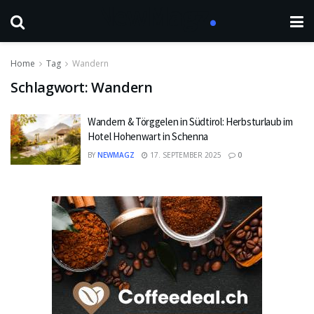
Home
Tag
Wandern
Schlagwort:
Wandern
Wandern & Törggelen in Südtirol: Herbsturlaub im
Hotel Hohenwart in Schenna
BY
NEWMAGZ
17. SEPTEMBER 2025
0