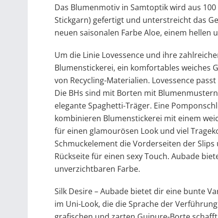
Das Blumenmotiv in Samtoptik wird aus 100 %
Stickgarn) gefertigt und unterstreicht das Ge
neuen saisonalen Farbe Aloe, einem hellen
Um die Linie Lovessence und ihre zahlreich
Blumenstickerei, ein komfortables weiche
von Recycling-Materialien. Lovessence passt
Die BHs sind mit Borten mit Blumenmustern
elegante Spaghetti-Träger. Eine Pomponschle
kombinieren Blumenstickerei mit einem weic
für einen glamourösen Look und viel Tragekomf
Schmuckelement die Vorderseiten der Slips 
Rückseite für einen sexy Touch. Aubade bie
unverzichtbaren Farbe.
Silk Desire – Aubade bietet dir eine bunte 
im Uni-Look, die die Sprache der Verführung
grafischen und zarten Guipure-Borte schafft 