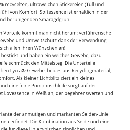
 recycelten, ultraweichen Stickereien (Tüll und
fühl von Komfort. Softessence ist erhältlich in der
 und beruhigenden Smaragdgrün.
en Vorteile kommt man nicht herum: verführerische
s Gewebe und Umweltschutz dank der Verwendung
 sich allen Ihren Wünschen an!
 bestickt und haben ein weiches Gewebe, dazu
ife schmückt den Mittelsteg. Die Unterteile
hen Lycra®-Gewebe, beides aus Recyclingmaterial,
ort. Als kleiner Lichtblitz ziert ein kleines
und eine feine Pomponschleife sorgt auf der
tet Lovessence in Weiß an, der begehrenswerten und
Variante der anmutigen und markanten Seiden-Linie
 neu erfindet. Die Kombination aus Seide und einer
die für diese Linie typischen sinnlichen und