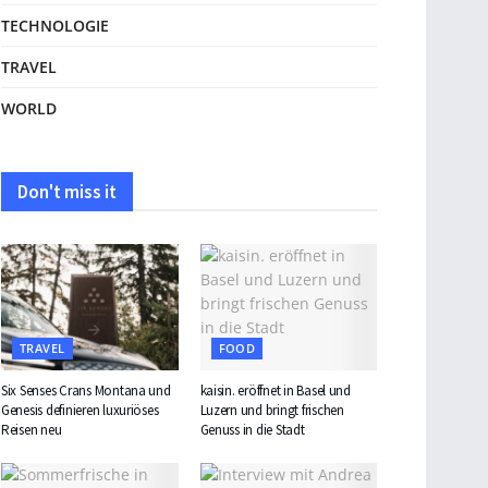
TECHNOLOGIE
TRAVEL
WORLD
Don't miss it
TRAVEL
FOOD
Six Senses Crans Montana und
kaisin. eröffnet in Basel und
Genesis definieren luxuriöses
Luzern und bringt frischen
Reisen neu
Genuss in die Stadt