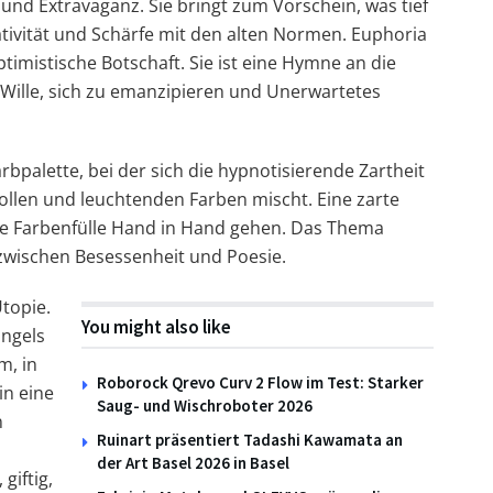
 und Extravaganz. Sie bringt zum Vorschein, was tief
eativität und Schärfe mit den alten Normen. Euphoria
imistische Botschaft. Sie ist eine Hymne an die
n Wille, sich zu emanzipieren und Unerwartetes
bpalette, bei der sich die hypnotisierende Zartheit
vollen und leuchtenden Farben mischt. Eine zarte
ie Farbenfülle Hand in Hand gehen. Das Thema
 zwischen Besessenheit und Poesie.
topie.
You might also like
ungels
m, in
Roborock Qrevo Curv 2 Flow im Test: Starker
in eine
Saug- und Wischroboter 2026
n
Ruinart präsentiert Tadashi Kawamata an
der Art Basel 2026 in Basel
giftig,