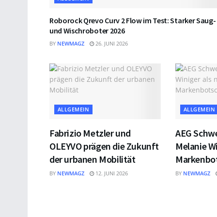
Roborock Qrevo Curv 2 Flow im Test: Starker Saug-
und Wischroboter 2026
BY
NEWMAGZ
26. JUNI 2026
ALLGEMEIN
ALLGEMEIN
Fabrizio Metzler und
AEG Schwe
OLEYVO prägen die Zukunft
Melanie Wi
der urbanen Mobilität
Markenbot
BY
NEWMAGZ
12. JUNI 2026
BY
NEWMAGZ