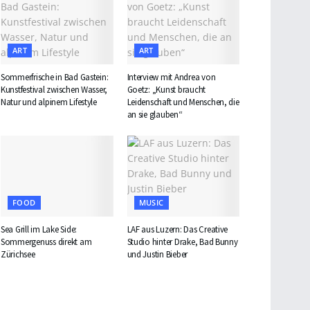
ART
ART
Sommerfrische in Bad Gastein:
Interview mit Andrea von
Kunstfestival zwischen Wasser,
Goetz: „Kunst braucht
Natur und alpinem Lifestyle
Leidenschaft und Menschen, die
an sie glauben“
FOOD
MUSIC
Sea Grill im Lake Side:
LAF aus Luzern: Das Creative
Sommergenuss direkt am
Studio hinter Drake, Bad Bunny
Zürichsee
und Justin Bieber