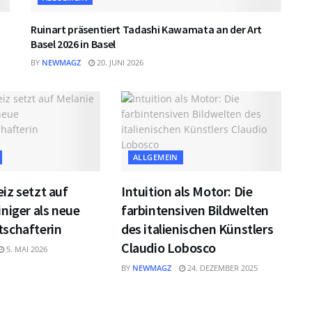
Ruinart präsentiert Tadashi Kawamata an der Art
Basel 2026 in Basel
BY
NEWMAGZ
20. JUNI 2026
ALLGEMEIN
iz setzt auf
Intuition als Motor: Die
niger als neue
farbintensiven Bildwelten
schafterin
des italienischen Künstlers
Claudio Lobosco
5. MAI 2026
BY
NEWMAGZ
24. DEZEMBER 2025