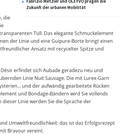
Fabrizio Metzler und OLEYVO prägen die
Zukunft der urbanen Mobilität
, die
ie
um transparenten Tüll. Das elegante Schmuckelement
rmen der Linie und eine Guipure-Borte bringt einen
tfreundlicher Ansatz mit recycelter Spitze und
 à Désir erfindet sich Aubade geradezu neu und
ubernden Linie Nuit Sauvage. Die mit Lurex-Garn
 Mysterien… und der aufwändig gearbeitete Rücken
element und Bondage-Bändern wird Sie vollends
dieser Linie werden Sie die Sprache der
nd Umweltfreundlichkeit: das ist das Erfolgsrezept
 mit Bravour vereint.