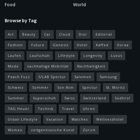
Food
World
Browse by Tag
Art
Beauty
Car
Cloud
Dior
Editorial
Fashion
Future
Genesis
Hotel
Kaffee
Korea
Laufen
Laufschuh
Lifestyle
Longevity
Luxus
Mode
nachhaltige Mobilität
Nachhaltigkeit
Peach Fuzz
S/LAB Spectur
Salomon
Samsung
Schweiz
Sommer
Son-Nim
Spectur
St. Moritz
Summer
Superschuh
Swiss
Switzerland
Südtirol
TAG Heuer
Technik
Travel
Uhren
Urban Lifestyle
Vacation
Watches
Wellnesshotel
Women
zeitgenössische Kunst
Zürich