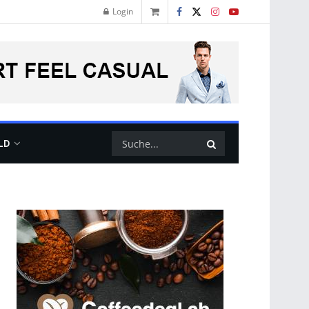
Login
LD