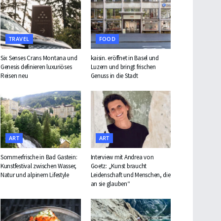
TRAVEL
FOOD
Six Senses Crans Montana und
kaisin. eröffnet in Basel und
Genesis definieren luxuriöses
Luzern und bringt frischen
Reisen neu
Genuss in die Stadt
ART
ART
Sommerfrische in Bad Gastein:
Interview mit Andrea von
Kunstfestival zwischen Wasser,
Goetz: „Kunst braucht
Natur und alpinem Lifestyle
Leidenschaft und Menschen, die
an sie glauben“