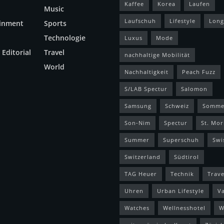
Kaffee
Korea
Laufen
Music
Laufschuh
Lifestyle
Long
ainment
Sports
Technologie
Luxus
Mode
 Editorial
Travel
nachhaltige Mobilität
World
Nachhaltigkeit
Peach Fuzz
S/LAB Spectur
Salomon
Samsung
Schweiz
Somme
Son-Nim
Spectur
St. Mor
Summer
Superschuh
Swi
Switzerland
Südtirol
TAG Heuer
Technik
Trave
Uhren
Urban Lifestyle
V
Watches
Wellnesshotel
W