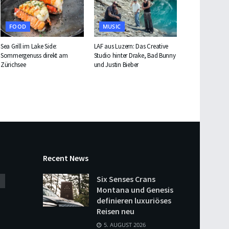
FOOD
MUSIC
Sea Grill im Lake Side:
LAF aus Luzern: Das Creative
Sommergenuss direkt am
Studio hinter Drake, Bad Bunny
Zürichsee
und Justin Bieber
Recent News
Six Senses Crans
Montana und Genesis
definieren luxuriöses
Reisen neu
5. AUGUST 2026