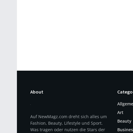
About
Catego
Allgeme
Art
Auf NewMagz.com dreht sich alles um
Beauty
Fashion, Beauty, Lifestyle und Sport.
Was tragen oder nutzen die Stars der
Busines