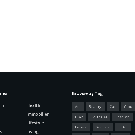
ries
Browse by Tag
in
Health
Art
Beauty
Car
Cloud
Immobilien
Dior
Editorial
Fashion
Lifestyle
Future
Genesis
Hotel
s
Living