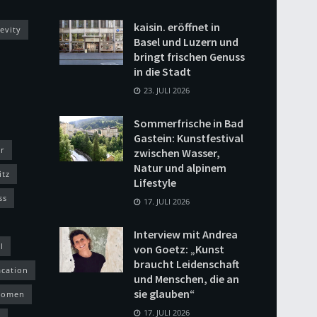
kaisin. eröffnet in
evity
Basel und Luzern und
bringt frischen Genuss
in die Stadt
23. JULI 2026
Sommerfrische in Bad
Gastein: Kunstfestival
r
zwischen Wasser,
Natur und alpinem
itz
Lifestyle
ss
17. JULI 2026
Interview mit Andrea
l
von Goetz: „Kunst
braucht Leidenschaft
acation
und Menschen, die an
sie glauben“
omen
17. JULI 2026