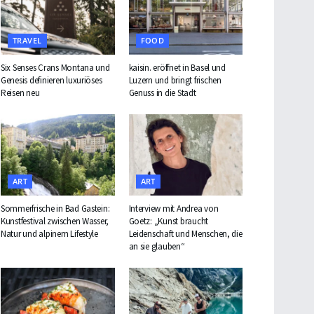
TRAVEL
FOOD
Six Senses Crans Montana und
kaisin. eröffnet in Basel und
Genesis definieren luxuriöses
Luzern und bringt frischen
Reisen neu
Genuss in die Stadt
ART
ART
Sommerfrische in Bad Gastein:
Interview mit Andrea von
Kunstfestival zwischen Wasser,
Goetz: „Kunst braucht
Natur und alpinem Lifestyle
Leidenschaft und Menschen, die
an sie glauben“