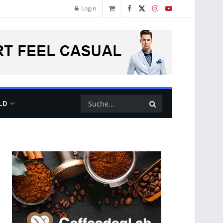
Login
LD