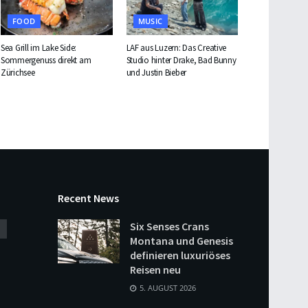
FOOD
MUSIC
Sea Grill im Lake Side:
LAF aus Luzern: Das Creative
Sommergenuss direkt am
Studio hinter Drake, Bad Bunny
Zürichsee
und Justin Bieber
Recent News
Six Senses Crans
Montana und Genesis
definieren luxuriöses
Reisen neu
5. AUGUST 2026