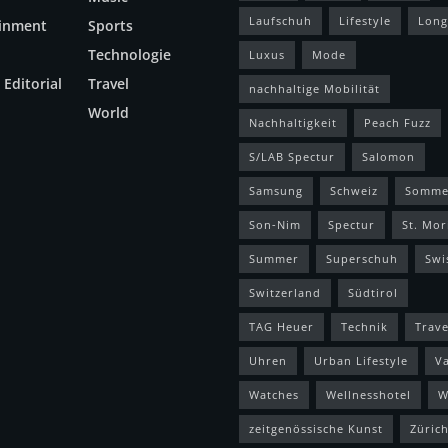
Laufschuh
Lifestyle
Long
ainment
Sports
Technologie
Luxus
Mode
 Editorial
Travel
nachhaltige Mobilität
World
Nachhaltigkeit
Peach Fuzz
S/LAB Spectur
Salomon
Samsung
Schweiz
Somme
Son-Nim
Spectur
St. Mor
Summer
Superschuh
Swi
Switzerland
Südtirol
TAG Heuer
Technik
Trave
Uhren
Urban Lifestyle
V
Watches
Wellnesshotel
W
zeitgenössische Kunst
Züric