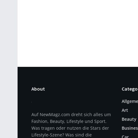
About
Catego
Allgeme
Art
Auf NewMagz.com dreht sich alles um
Beauty
Fashion, Beauty, Lifestyle und Sport.
Was tragen oder nutzen die Stars der
Busines
Lifestyle-Szene? Was sind die
Car