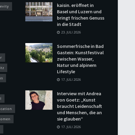
kaisin. eröffnet in
evity
Basel und Luzern und
bringt frischen Genuss
in die Stadt
23. JULI 2026
Sommerfrische in Bad
Gastein: Kunstfestival
r
zwischen Wasser,
Natur und alpinem
itz
Lifestyle
ss
17. JULI 2026
Interview mit Andrea
l
von Goetz: „Kunst
braucht Leidenschaft
acation
und Menschen, die an
sie glauben“
omen
17. JULI 2026
h