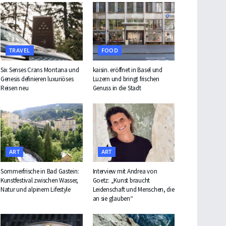
TRAVEL
FOOD
Six Senses Crans Montana und
kaisin. eröffnet in Basel und
Genesis definieren luxuriöses
Luzern und bringt frischen
Reisen neu
Genuss in die Stadt
ART
ART
Sommerfrische in Bad Gastein:
Interview mit Andrea von
Kunstfestival zwischen Wasser,
Goetz: „Kunst braucht
Natur und alpinem Lifestyle
Leidenschaft und Menschen, die
an sie glauben“