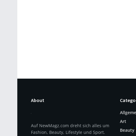
About
Catego
Allgeme
Art
Auf NewMagz.com dreht sich alles um
Beauty
Fashion, Beauty, Lifestyle und Sport.