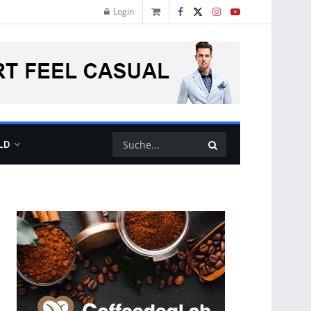
Login
LD