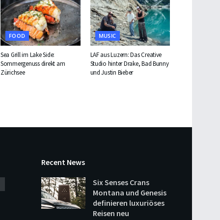
FOOD
MUSIC
Sea Grill im Lake Side:
LAF aus Luzern: Das Creative
Sommergenuss direkt am
Studio hinter Drake, Bad Bunny
Zürichsee
und Justin Bieber
Recent News
Six Senses Crans
Montana und Genesis
definieren luxuriöses
Reisen neu