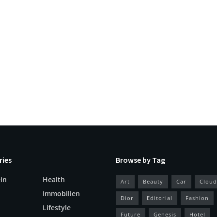
ries
Browse by Tag
in
Health
Art
Beauty
Car
Cloud
Immobilien
Dior
Editorial
Fashion
Lifestyle
Future
Genesis
Hotel