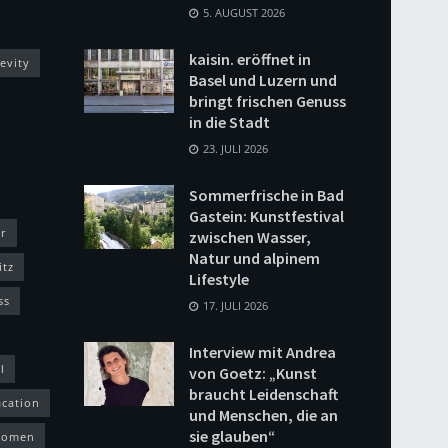
5. AUGUST 2026
kaisin. eröffnet in
evity
Basel und Luzern und
bringt frischen Genuss
in die Stadt
23. JULI 2026
Sommerfrische in Bad
Gastein: Kunstfestival
r
zwischen Wasser,
Natur und alpinem
itz
Lifestyle
ss
17. JULI 2026
Interview mit Andrea
l
von Goetz: „Kunst
braucht Leidenschaft
acation
und Menschen, die an
sie glauben“
omen