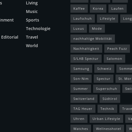
s
Living
Kaffee
Korea
Laufen
Music
Laufschuh
Lifestyle
Long
ainment
Sports
Technologie
Luxus
Mode
 Editorial
Travel
nachhaltige Mobilität
World
Nachhaltigkeit
Peach Fuzz
S/LAB Spectur
Salomon
Samsung
Schweiz
Somme
Son-Nim
Spectur
St. Mor
Summer
Superschuh
Swi
Switzerland
Südtirol
TAG Heuer
Technik
Trave
Uhren
Urban Lifestyle
V
Watches
Wellnesshotel
W