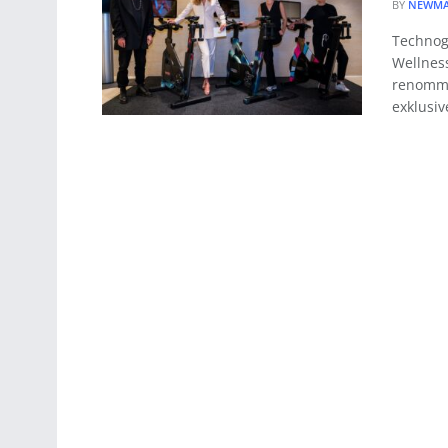
BY
NEWMA
Technog
Wellness
renommi
exklusive