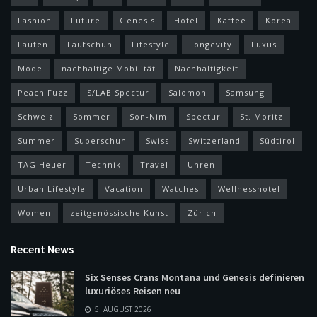
Fashion
Future
Genesis
Hotel
Kaffee
Korea
Laufen
Laufschuh
Lifestyle
Longevity
Luxus
Mode
nachhaltige Mobilität
Nachhaltigkeit
Peach Fuzz
S/LAB Spectur
Salomon
Samsung
Schweiz
Sommer
Son-Nim
Spectur
St. Moritz
Summer
Superschuh
Swiss
Switzerland
Südtirol
TAG Heuer
Technik
Travel
Uhren
Urban Lifestyle
Vacation
Watches
Wellnesshotel
Women
zeitgenössische Kunst
Zürich
Recent News
Six Senses Crans Montana und Genesis definieren
luxuriöses Reisen neu
5. AUGUST 2026