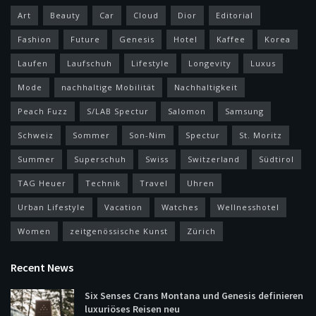
Art
Beauty
Car
Cloud
Dior
Editorial
Fashion
Future
Genesis
Hotel
Kaffee
Korea
Laufen
Laufschuh
Lifestyle
Longevity
Luxus
Mode
nachhaltige Mobilität
Nachhaltigkeit
Peach Fuzz
S/LAB Spectur
Salomon
Samsung
Schweiz
Sommer
Son-Nim
Spectur
St. Moritz
Summer
Superschuh
Swiss
Switzerland
Südtirol
TAG Heuer
Technik
Travel
Uhren
Urban Lifestyle
Vacation
Watches
Wellnesshotel
Women
zeitgenössische Kunst
Zürich
Recent News
Six Senses Crans Montana und Genesis definieren
luxuriöses Reisen neu