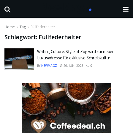
Home
Tag
Füllfederhalter
Schlagwort:
Füllfederhalter
Writing Culture: Style of Zug wird zur neuen
Luxusadresse für exklusive Schreibkultur
BY
NEWMAGZ
26. JUNI 2026
0