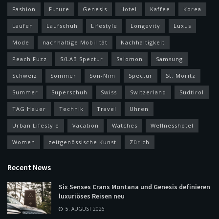
Fashion
Future
Genesis
Hotel
Kaffee
Korea
Laufen
Laufschuh
Lifestyle
Longevity
Luxus
Mode
nachhaltige Mobilität
Nachhaltigkeit
Peach Fuzz
S/LAB Spectur
Salomon
Samsung
Schweiz
Sommer
Son-Nim
Spectur
St. Moritz
Summer
Superschuh
Swiss
Switzerland
Südtirol
TAG Heuer
Technik
Travel
Uhren
Urban Lifestyle
Vacation
Watches
Wellnesshotel
Women
zeitgenössische Kunst
Zürich
Recent News
Six Senses Crans Montana und Genesis definieren
luxuriöses Reisen neu
5. AUGUST 2026