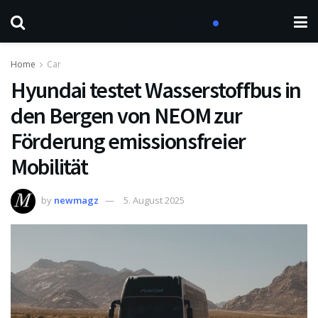
Home
Car
Hyundai testet Wasserstoffbus in
den Bergen von NEOM zur
Förderung emissionsfreier
Mobilität
by
newmagz
5. August 2025