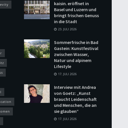
kaisin. eröffnet in
evity
Basel und Luzern und
bringt frischen Genuss
in die Stadt
23. JULI 2026
Sommerfrische in Bad
Gastein: Kunstfestival
r
zwischen Wasser,
Natur und alpinem
itz
Lifestyle
ss
17. JULI 2026
Interview mit Andrea
l
von Goetz: „Kunst
braucht Leidenschaft
acation
und Menschen, die an
sie glauben“
omen
17. JULI 2026
h