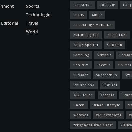
Laufschuh
Lifestyle
Long
ainment
Sports
Technologie
Luxus
Mode
 Editorial
Travel
nachhaltige Mobilität
World
Nachhaltigkeit
Peach Fuzz
S/LAB Spectur
Salomon
Samsung
Schweiz
Somme
Son-Nim
Spectur
St. Mor
Summer
Superschuh
Swi
Switzerland
Südtirol
TAG Heuer
Technik
Trave
Uhren
Urban Lifestyle
V
Watches
Wellnesshotel
W
zeitgenössische Kunst
Züric