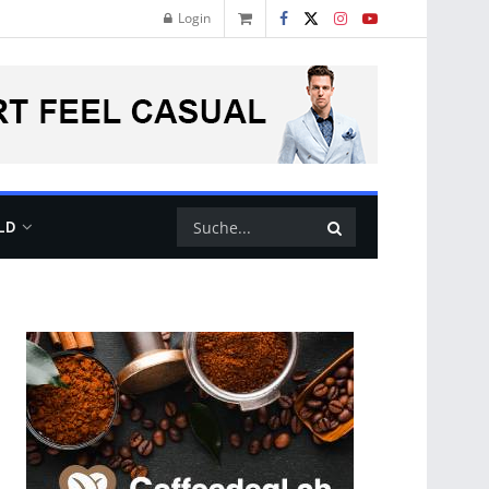
Login
LD