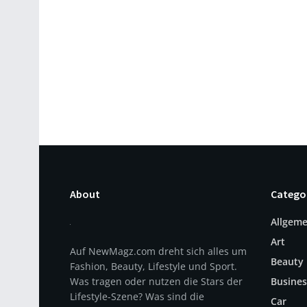
About
Catego
Allgeme
Art
Auf NewMagz.com dreht sich alles um
Beauty
Fashion, Beauty, Lifestyle und Sport.
Was tragen oder nutzen die Stars der
Busines
Lifestyle-Szene? Was sind die
Car