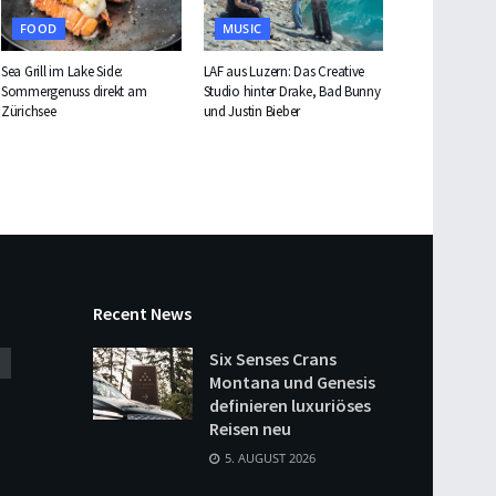
FOOD
MUSIC
Sea Grill im Lake Side:
LAF aus Luzern: Das Creative
Sommergenuss direkt am
Studio hinter Drake, Bad Bunny
Zürichsee
und Justin Bieber
Recent News
Six Senses Crans
Montana und Genesis
definieren luxuriöses
Reisen neu
5. AUGUST 2026