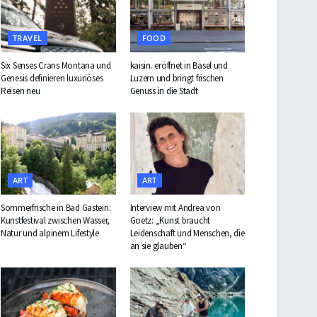
TRAVEL
FOOD
Six Senses Crans Montana und
kaisin. eröffnet in Basel und
Genesis definieren luxuriöses
Luzern und bringt frischen
Reisen neu
Genuss in die Stadt
ART
ART
Sommerfrische in Bad Gastein:
Interview mit Andrea von
Kunstfestival zwischen Wasser,
Goetz: „Kunst braucht
Natur und alpinem Lifestyle
Leidenschaft und Menschen, die
an sie glauben“