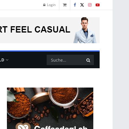
Login
LD