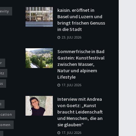
kaisin. eröffnet in
evity
Basel und Luzern und
bringt frischen Genuss
in die Stadt
23. JULI 2026
Sommerfrische in Bad
Gastein: Kunstfestival
r
zwischen Wasser,
Natur und alpinem
itz
Lifestyle
ss
17. JULI 2026
Interview mit Andrea
l
von Goetz: „Kunst
braucht Leidenschaft
acation
und Menschen, die an
sie glauben“
omen
17. JULI 2026
h