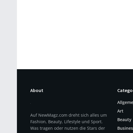
About
Catego
Allgeme
Art
Auf NewMagz.com dreht sich alles um
Beauty
Fashion, Beauty, Lifestyle und Sport.
Was tragen oder nutzen die Stars der
Busines