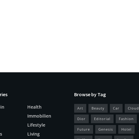
ries
Browse by Tag
in
Health
Art
Beauty
Car
Cloud
Immobilien
Dior
Editorial
Fashion
Lifestyle
Future
Genesis
Hotel
s
Living