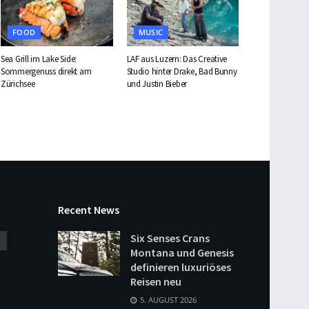
FOOD
MUSIC
Sea Grill im Lake Side:
LAF aus Luzern: Das Creative
Sommergenuss direkt am
Studio hinter Drake, Bad Bunny
Zürichsee
und Justin Bieber
Recent News
Six Senses Crans
Montana und Genesis
definieren luxuriöses
Reisen neu
5. AUGUST 2026