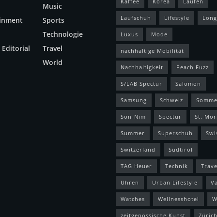
Kaffee
Korea
Laufen
Music
Laufschuh
Lifestyle
Long
ainment
Sports
Technologie
Luxus
Mode
 Editorial
Travel
nachhaltige Mobilität
World
Nachhaltigkeit
Peach Fuzz
S/LAB Spectur
Salomon
Samsung
Schweiz
Somme
Son-Nim
Spectur
St. Mor
Summer
Superschuh
Swi
Switzerland
Südtirol
TAG Heuer
Technik
Trave
Uhren
Urban Lifestyle
V
Watches
Wellnesshotel
W
zeitgenössische Kunst
Züric