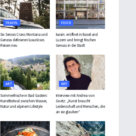
TRAVEL
FOOD
Six Senses Crans Montana und
kaisin. eröffnet in Basel und
Genesis definieren luxuriöses
Luzern und bringt frischen
Reisen neu
Genuss in die Stadt
ART
ART
Sommerfrische in Bad Gastein:
Interview mit Andrea von
Kunstfestival zwischen Wasser,
Goetz: „Kunst braucht
Natur und alpinem Lifestyle
Leidenschaft und Menschen, die
an sie glauben“