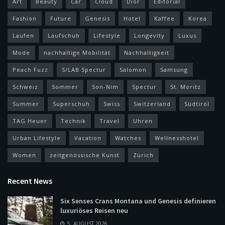
Art
Beauty
Car
Cloud
Dior
Editorial
Fashion
Future
Genesis
Hotel
Kaffee
Korea
Laufen
Laufschuh
Lifestyle
Longevity
Luxus
Mode
nachhaltige Mobilität
Nachhaltigkeit
Peach Fuzz
S/LAB Spectur
Salomon
Samsung
Schweiz
Sommer
Son-Nim
Spectur
St. Moritz
Summer
Superschuh
Swiss
Switzerland
Südtirol
TAG Heuer
Technik
Travel
Uhren
Urban Lifestyle
Vacation
Watches
Wellnesshotel
Women
zeitgenössische Kunst
Zürich
Recent News
Six Senses Crans Montana und Genesis definieren
luxuriöses Reisen neu
5. AUGUST 2026